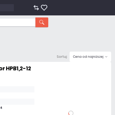
Sortuj:
Cena od najniższej
or HPB1,2-12
41,82 zł
netto: 34,00 zł
at