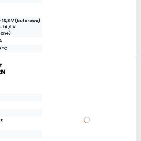
Dodaj do porównania
 - 13,8 V (buforowe)
Dużo
- 14,9 V
czne)
Czas realizacji:
24h
A
0 °C
r
2N
72,57 zł
netto: 59,00 zł
at
DO KOSZYKA
Dodaj do porównania