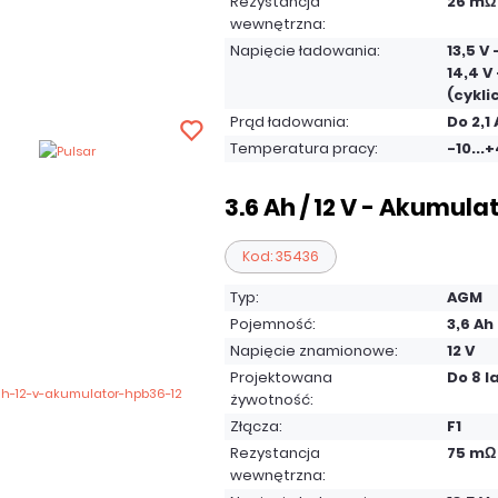
Rezystancja
26 mΩ
wewnętrzna:
Napięcie ładowania:
13,5 V
14,4 V 
(cykli
Prąd ładowania:
Do 2,1 
Temperatura pracy:
-10...
3.6 Ah / 12 V - Akumula
Kod: 35436
Typ:
AGM
Pojemność:
3,6 Ah
Napięcie znamionowe:
12 V
Projektowana
Do 8 l
żywotność:
Złącza:
F1
Rezystancja
75 mΩ
wewnętrzna: