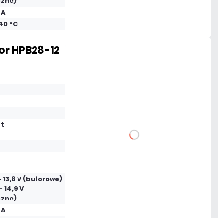
czne)
 A
Czas realizacji:
24h
+40 °C
tor HPB28-12
340,71 zł
netto: 277,00 zł
at
DO KOSZYKA
Dodaj do porównania
 - 13,8 V (buforowe)
- 14,9 V
Mało
czne)
 A
Czas realizacji:
24h