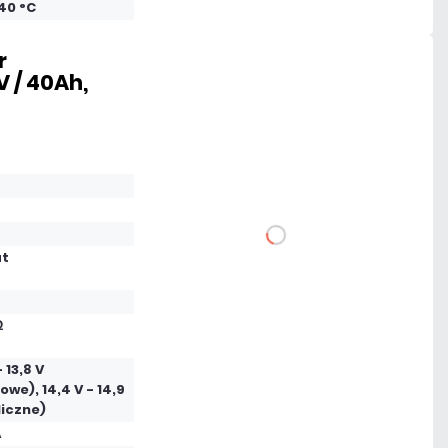
+40 °C
r
 / 40Ah,
505,53 zł
netto: 411,00 zł
DO KOSZYKA
at
Dodaj do porównania
Ω
Na zamówienie
- 13,8 V
owe), 14,4 V - 14,9
Czas realizacji:
72h
liczne)
A