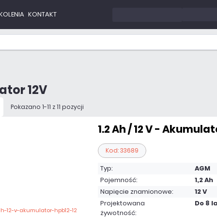
KOLENIA
KONTAKT
tor 12V
Pokazano 1-11 z 11 pozycji
1.2 Ah / 12 V - Akumulat
Kod: 33689
Typ:
AGM
Pojemność:
1,2 Ah
Napięcie znamionowe:
12 V
Projektowana
Do 8 l
żywotność: