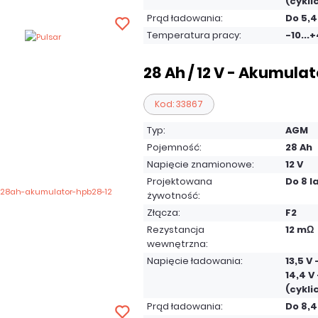
(cykli
Prąd ładowania:
Do 5,4
Temperatura pracy:
-10...
28 Ah / 12 V - Akumula
Kod: 33867
Typ:
AGM
Pojemność:
28 Ah
Napięcie znamionowe:
12 V
Projektowana
Do 8 l
żywotność:
Złącza:
F2
Rezystancja
12 mΩ
wewnętrzna:
Napięcie ładowania:
13,5 V
14,4 V 
(cykli
Prąd ładowania:
Do 8,4