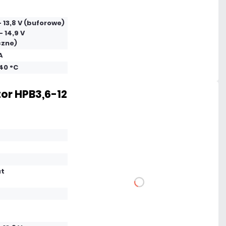
 - 13,8 V (buforowe)
Dużo
- 14,9 V
czne)
Czas realizacji:
24h
A
+40 °C
tor HPB3,6-12
72,57 zł
netto: 59,00 zł
at
DO KOSZYKA
Dodaj do porównania