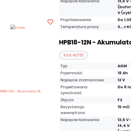
Napięcie ładowania:
13,5 V 
(bufor
V (cyk
Prąd ładowania:
Do 1,0
Temperatura pracy:
0...+4
HPB18-12N - Akumulator
Kod: 40715
Typ:
AGM
Pojemność:
18 Ah
Napięcie znamionowe:
12 V
Projektowana
Do 8 l
żywotność:
Złącza:
F2
Rezystancja
15 mΩ
wewnętrzna:
Napięcie ładowania:
13,5 V
14,4 V 