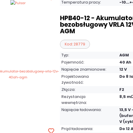
Temperatura pracy:
-10...
HPB40-12 - Akumulato
bezobsługowy VRLA 12V
AGM
Kod: 28779
Typ:
AGM
Pojemność:
40 Ah
Napięcie znamionowe:
12 V
Projektowana
Do 8 l
żywotność:
Złącza:
F2
Rezystancja
8,5 m
wewnętrzna:
Napięcie ładowania:
13,5 V 
(bufor
V (cyk
Prąd ładowania:
Do 12 