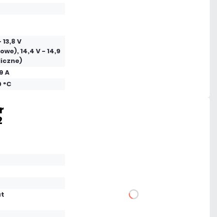
Dodaj do porównania
Dużo
- 13,8 V
owe), 14,4 V - 14,9
Czas realizacji:
24h
liczne)
9 A
0 °C
r
2
63,96 zł
netto: 52,00 zł
at
DO KOSZYKA