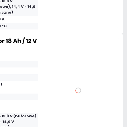
- 13,8 V
owe), 14,4 V - 14,9
Dużo
liczne)
8 A
Czas realizacji:
24h
0 °C
 18 Ah / 12 V
189,42 zł
netto: 154,00 zł
at
DO KOSZYKA
Dodaj do porównania
 - 13,8 V (buforowe)
- 14,9 V
Mało