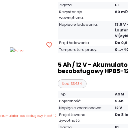
Złącza:
F1
Rezystancja
60 mΩ
wewnętrzna:
Napięcie ładowania:
13,5 V 
(bufor
V (cyk
Prąd ładowania:
Do 0,6
Temperatura pracy:
0...+4
5 Ah / 12 V - Akumulato
bezobsługowy HPB5-1
Kod: 33434
Typ:
AGM
Pojemność:
5 Ah
Napięcie znamionowe:
12 V
Projektowana
Do 8 l
żywotność:
Złącza:
F1