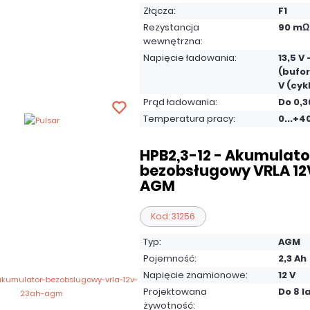
Złącza:
F1
Rezystancja
90 mΩ
wewnętrzna:
Napięcie ładowania:
13,5 V 
(bufor
V (cyk
Prąd ładowania:
Do 0,3
Temperatura pracy:
0...+4
HPB2,3-12 - Akumulato
bezobsługowy VRLA 12V
AGM
Kod: 31256
Typ:
AGM
Pojemność:
2,3 Ah
Napięcie znamionowe:
12 V
Projektowana
Do 8 l
żywotność: