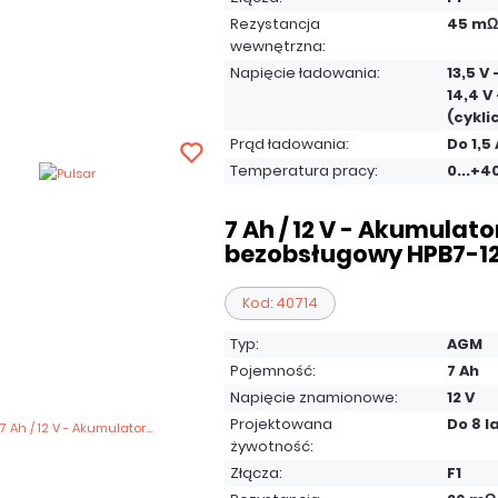
Rezystancja
45 mΩ
wewnętrzna:
Napięcie ładowania:
13,5 V
14,4 V 
(cykli
Prąd ładowania:
Do 1,5 
Temperatura pracy:
0...+4
7 Ah / 12 V - Akumulato
bezobsługowy HPB7-1
Kod: 40714
Typ:
AGM
Pojemność:
7 Ah
Napięcie znamionowe:
12 V
Projektowana
Do 8 l
żywotność:
Złącza:
F1