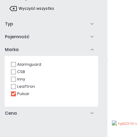
Wyczyść wszystko
Typ
Pojemność
Marka
Alarmguard
CSB
inny
Leaftron
Pulsar
Cena