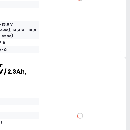
DO KOSZYKA
Dodaj do porównania
- 13,8 V
owe), 14,4 V - 14,9
Mało
liczne)
6 A
Czas realizacji:
24h
0 °C
r
 / 2.3Ah,
56,58 zł
netto: 46,00 zł
DO KOSZYKA
at