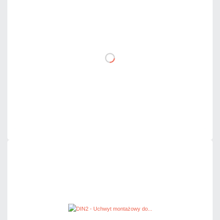
38,13 zł
netto: 31,00 zł
DO KOSZYKA
Dodaj do porównania
Mało
Czas realizacji:
24h