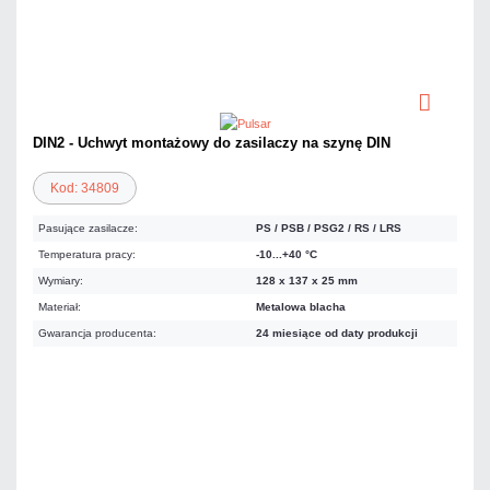
DIN2 - Uchwyt montażowy do zasilaczy na szynę DIN
Kod: 34809
Pasujące zasilacze:
PS / PSB / PSG2 / RS / LRS
Temperatura pracy:
-10...+40 °C
Wymiary:
128 x 137 x 25 mm
Materiał:
Metalowa blacha
Gwarancja producenta:
24 miesiące od daty produkcji
40,59 zł
netto: 33,00 zł