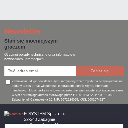
Newsletter
Stań się mocniejszym
graczem
Otrzymuj porady techniczne oraz informacje o
nowościach i promocjach
Zamawiam usługę newsletter i tym samym wyrażam zgodę na otrzymywanie na
podany adres e-mail wiadomości o poradach technicznych, informacji
handlowych lub o marketingu towarów, usług serwisu montersi.pl i przetwarzanie
w tym celu mojego adresu mailowego przez E-SYSTEM Sp. z o.o. 32-340
Zabagnie, ul. Czarnoleska 10, NIP: 6372224035, KRS: 0001074727
E-SYSTEM Sp. z o.o.
32-340 Zabagnie
ul. Czarnoleska 10