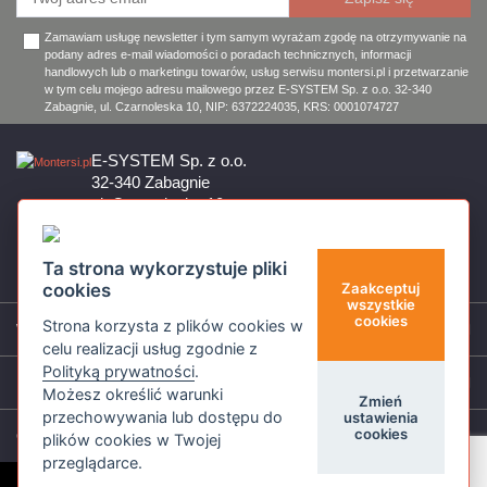
Zamawiam usługę newsletter i tym samym wyrażam zgodę na otrzymywanie na
podany adres e-mail wiadomości o poradach technicznych, informacji
handlowych lub o marketingu towarów, usług serwisu montersi.pl i przetwarzanie
w tym celu mojego adresu mailowego przez E-SYSTEM Sp. z o.o. 32-340
Zabagnie, ul. Czarnoleska 10, NIP: 6372224035, KRS: 0001074727
E-SYSTEM Sp. z o.o.
32-340 Zabagnie
ul. Czarnoleska 10
Firma czynna od poniedziałku do piątku w godzinach 8:00 – 17:00
32 644 11 50
Ta strona wykorzystuje pliki
sklep@montersi.pl
cookies
Zaakceptuj
wszystkie
cookies
Strona korzysta z plików cookies w
Wsparcie
celu realizacji usług zgodnie z
Polityką prywatności
.
Informacje
Możesz określić warunki
Zmień
przechowywania lub dostępu do
ustawienia
cookies
O nas
plików cookies w Twojej
przeglądarce.