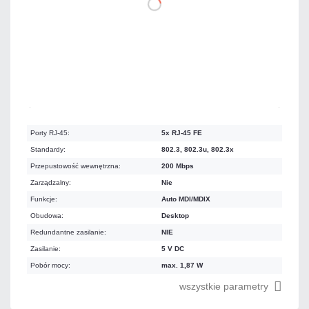
DO KOSZYKA
Mało
Czas realizacji:
24h
Porty RJ-45:
5x RJ-45 FE
Standardy:
802.3, 802.3u, 802.3x
Przepustowość wewnętrzna:
200 Mbps
Zarządzalny:
Nie
Funkcje:
Auto MDI/MDIX
Obudowa:
Desktop
Redundantne zasilanie:
NIE
Zasilanie:
5 V DC
Pobór mocy:
max. 1,87 W
wszystkie parametry