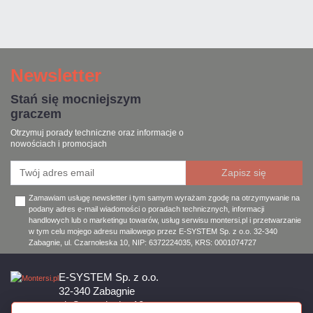
Newsletter
Stań się mocniejszym
graczem
Otrzymuj porady techniczne oraz informacje o
nowościach i promocjach
Zamawiam usługę newsletter i tym samym wyrażam zgodę na otrzymywanie na
podany adres e-mail wiadomości o poradach technicznych, informacji
handlowych lub o marketingu towarów, usług serwisu montersi.pl i przetwarzanie
w tym celu mojego adresu mailowego przez E-SYSTEM Sp. z o.o. 32-340
Zabagnie, ul. Czarnoleska 10, NIP: 6372224035, KRS: 0001074727
E-SYSTEM Sp. z o.o.
32-340 Zabagnie
ul. Czarnoleska 10