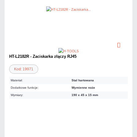
HT-L2182R - Zaciskarka złączy RJ45
Kod: 19971
Materiał:
Stal hartowana
Dodatkowe funkcje:
Wymienne noże
Wymiary:
190 x 45 x 15 mm
199,26 zł
netto: 162,00 zł