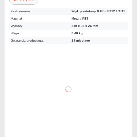
Kod: 25151
Zastosowanie:
Wtyk przelotowy RJ45 / RJ12 / RJ11
Materiał:
Metal / PET
Wymiary:
219 x 68 x 24 mm
Waga:
0.48 kg
Gwarancja producenta:
24 miesiące
73,80 zł
netto: 60,00 zł
DO KOSZYKA
Dodaj do porównania
Dużo
Czas realizacji:
24h