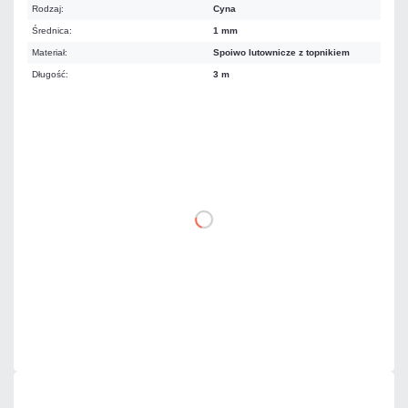
Rodzaj:
Cyna
Średnica:
1 mm
Materiał:
Spoiwo lutownicze z topnikiem
Długość:
3 m
10,06 zł
netto: 8,18 zł
DO KOSZYKA
Dodaj do porównania
Mało
Czas realizacji:
24h