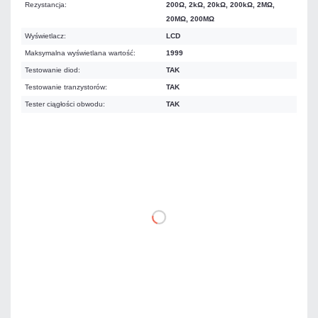
Rezystancja:
200Ω, 2kΩ, 20kΩ, 200kΩ, 2MΩ,
20MΩ, 200MΩ
Wyświetlacz:
LCD
Maksymalna wyświetlana wartość:
1999
Testowanie diod:
TAK
Testowanie tranzystorów:
TAK
Tester ciągłości obwodu:
TAK
60,27 zł
netto: 49,00 zł
DO KOSZYKA
Dodaj do porównania
Na zamówienie
Czas realizacji:
4 dni