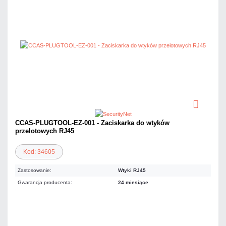
CCAS-PLUGTOOL-EZ-001 - Zaciskarka do wtyków
przelotowych RJ45
Kod: 34605
Zastosowanie:
Wtyki RJ45
Gwarancja producenta:
24 miesiące
93,48 zł
netto: 76,00 zł