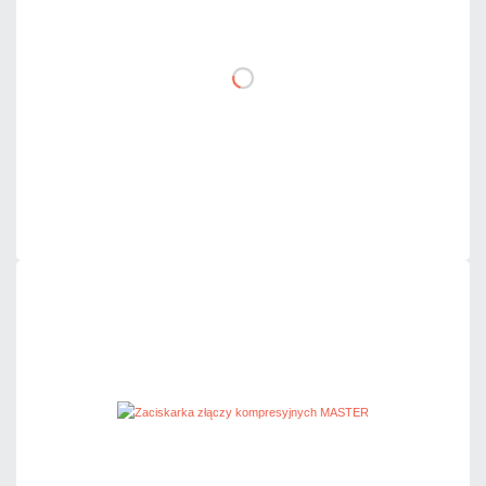
DO KOSZYKA
Dodaj do porównania
Na zamówienie
Czas realizacji:
4 dni