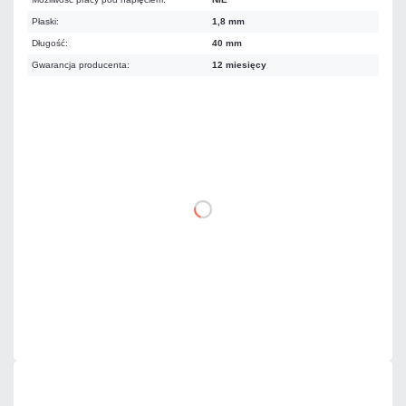
Płaski:
1,8 mm
Długość:
40 mm
Gwarancja producenta:
12 miesięcy
35,67 zł
netto: 29,00 zł
DO KOSZYKA
Dodaj do porównania
Dużo
Czas realizacji:
24h