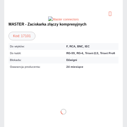
MASTER - Zaciskarka złączy kompresyjnych
Kod: 17101
Do wtyków:
F, RCA, BNC, IEC
Do kabli:
RG-59, RG-6, Triset-113, Triset Profi
Blokada:
Dźwigni
Gwarancja producenta:
24 miesiące
204,18 zł
netto: 166,00 zł
DO KOSZYKA
Dodaj do porównania