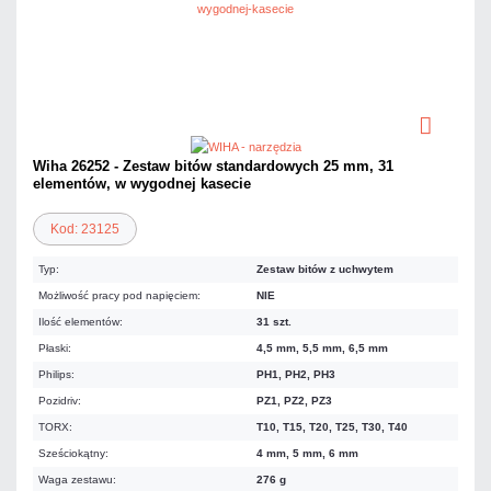
Wiha 26252 - Zestaw bitów standardowych 25 mm, 31
elementów, w wygodnej kasecie
Kod: 23125
Typ:
Zestaw bitów z uchwytem
Możliwość pracy pod napięciem:
NIE
Ilość elementów:
31 szt.
Płaski:
4,5 mm, 5,5 mm, 6,5 mm
Philips:
PH1, PH2, PH3
Pozidriv:
PZ1, PZ2, PZ3
TORX:
T10, T15, T20, T25, T30, T40
Sześciokątny:
4 mm, 5 mm, 6 mm
Waga zestawu:
276 g