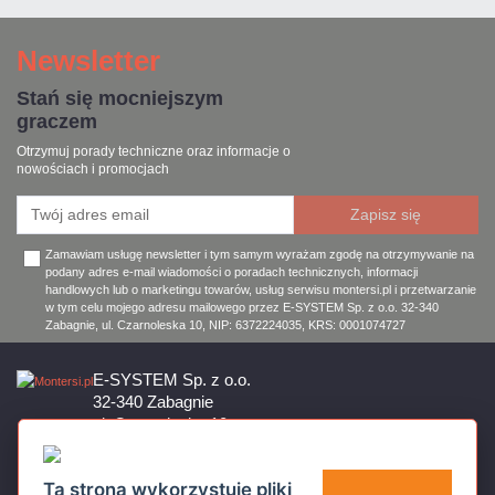
Newsletter
Stań się mocniejszym
graczem
Otrzymuj porady techniczne oraz informacje o
nowościach i promocjach
Zamawiam usługę newsletter i tym samym wyrażam zgodę na otrzymywanie na
podany adres e-mail wiadomości o poradach technicznych, informacji
handlowych lub o marketingu towarów, usług serwisu montersi.pl i przetwarzanie
w tym celu mojego adresu mailowego przez E-SYSTEM Sp. z o.o. 32-340
Zabagnie, ul. Czarnoleska 10, NIP: 6372224035, KRS: 0001074727
E-SYSTEM Sp. z o.o.
32-340 Zabagnie
ul. Czarnoleska 10
Firma czynna od poniedziałku do piątku w godzinach 8:00 – 17:00
32 644 11 50
Ta strona wykorzystuje pliki
sklep@montersi.pl