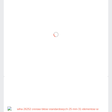
211,19 zł
netto: 171,70 zł
DO KOSZYKA
Dodaj do porównania
Dużo
Czas realizacji:
24h