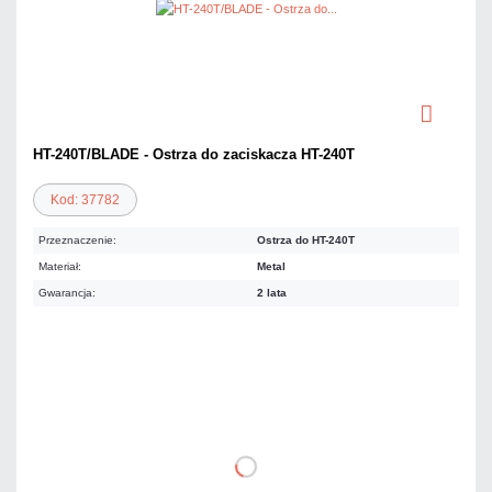
HT-240T/BLADE - Ostrza do zaciskacza HT-240T
Kod: 37782
Przeznaczenie:
Ostrza do HT-240T
Materiał:
Metal
Gwarancja:
2 lata
8,61 zł
netto: 7,00 zł
DO KOSZYKA