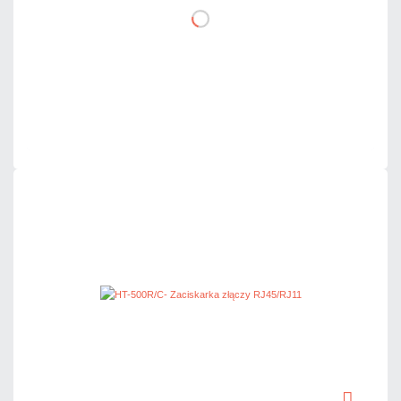
DO KOSZYKA
Dodaj do porównania
Mało
Czas realizacji:
24h