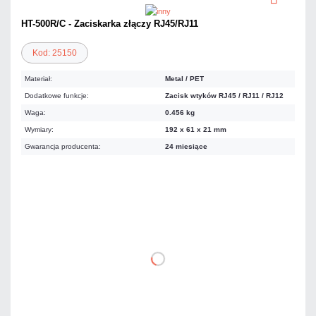
HT-500R/C - Zaciskarka złączy RJ45/RJ11
Kod: 25150
Materiał:
Metal / PET
Dodatkowe funkcje:
Zacisk wtyków RJ45 / RJ11 / RJ12
Waga:
0.456 kg
Wymiary:
192 x 61 x 21 mm
Gwarancja producenta:
24 miesiące
60,27 zł
netto: 49,00 zł
DO KOSZYKA
Dodaj do porównania