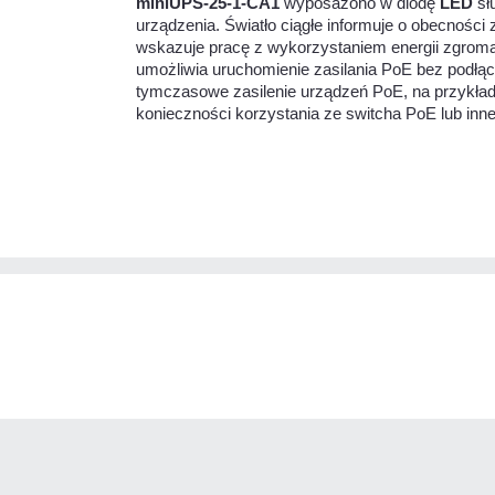
miniUPS-25-1-CA1
wyposażono w diodę
LED
sł
urządzenia. Światło ciągłe informuje o obecności
wskazuje pracę z wykorzystaniem energii zgrom
umożliwia uruchomienie zasilania PoE bez podłąc
tymczasowe zasilenie urządzeń PoE, na przykład 
konieczności korzystania ze switcha PoE lub innej 