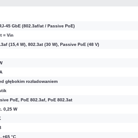
RJ-45 GbE (802.3af/at / Passive PoE)
t = Vin
.3af (15,4 W), 802.3at (30 W), Passive PoE (48 V)
W
 A
ed głębokim rozładowaniem
stik
sive PoE, PoE 802.3af, PoE 802.3at
. 0,25 W
K
8
...+65 °C