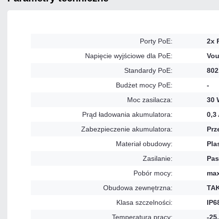
Porty PoE:
2x 
Napięcie wyjściowe dla PoE:
Vou
Standardy PoE:
802
Budżet mocy PoE:
-
Moc zasilacza:
30 
Prąd ładowania akumulatora:
0,3
Zabezpieczenie akumulatora:
Prz
Materiał obudowy:
Pla
Zasilanie:
Pas
Pobór mocy:
max
Obudowa zewnętrzna:
TA
Klasa szczelności:
IP6
Temperatura pracy:
-25