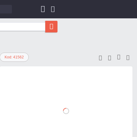
Kod: 41562
549,81 zł
netto: 447,00 zł
DO
KOSZYKA