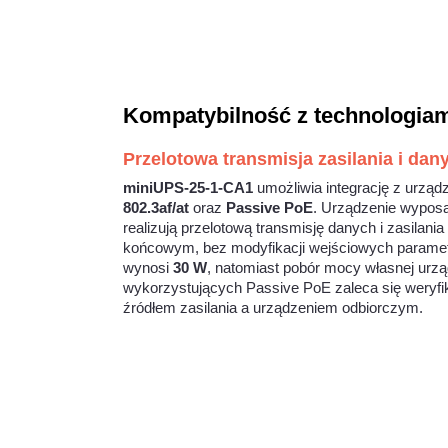
Kompatybilność z technologia
Przelotowa transmisja zasilania i da
miniUPS-25-1-CA1
umożliwia integrację z urzą
802.3af/at
oraz
Passive PoE
. Urządzenie wyposa
realizują przelotową transmisję danych i zasila
końcowym, bez modyfikacji wejściowych param
wynosi
30 W
, natomiast pobór mocy własnej urzą
wykorzystujących Passive PoE zaleca się weryfi
źródłem zasilania a urządzeniem odbiorczym.