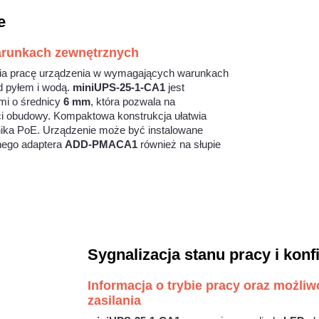
e
arunkach zewnętrznych
ia pracę urządzenia w wymagających warunkach
d pyłem i wodą.
miniUPS-25-1-CA1
jest
i o średnicy
6 mm
, która pozwala na
 obudowy. Kompaktowa konstrukcja ułatwia
nika PoE. Urządzenie może być instalowane
lnego adaptera
ADD-PMACA1
również na słupie
Sygnalizacja stanu pracy i konf
Informacja o trybie pracy oraz możl
zasilania