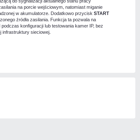
użącą do sygnalizacji aktualnego stanu pracy
 zasilania na porcie wejściowym, natomiast miganie
adzonej w akumulatorze. Dodatkowo przycisk
START
zonego źródła zasilania. Funkcja ta pozwala na
podczas konfiguracji lub testowania kamer IP, bez
infrastruktury sieciowej.