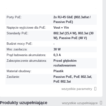
Mało
Czas realizacji:
24h
Porty PoE:
2x RJ-45 GbE (802.3af/at /
Passive PoE)
Napięcie wyjściowe dla PoE:
Vout = Vin
Standardy PoE:
802.3af (15,4 W), 802.3at (30
W), Passive PoE (48 V)
Budżet mocy PoE:
-
Moc zasilacza:
30 W
Prąd ładowania akumulatora:
0,3 A
Zabezpieczenie akumulatora:
Przed głębokim
rozładowaniem
Materiał obudowy:
Plastik
Zasilanie:
Passive PoE, PoE 802.3af,
PoE 802.3at
wszystkie parametry
Produkty uzupełniające
wszystkie uzupełniające