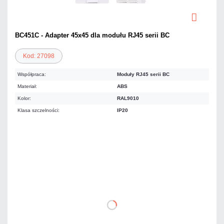
BC451C - Adapter 45x45 dla modułu RJ45 serii BC
Kod: 27098
Współpraca:
Moduły RJ45 serii BC
Materiał:
ABS
Kolor:
RAL9010
Klasa szczelności:
IP20
Warianty:
Pojedynczy
Podwójny
8,06 zł
netto: 6,55 zł