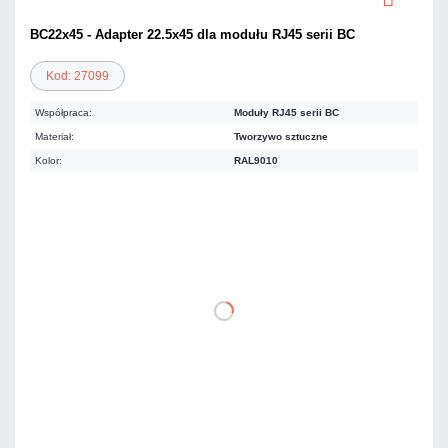
BC22x45 - Adapter 22.5x45 dla modułu RJ45 serii BC
Kod: 27099
Współpraca:
Moduły RJ45 serii BC
Materiał:
Tworzywo sztuczne
Kolor:
RAL9010
2,46 zł
netto: 2,00 zł
DO KOSZYKA
Dodaj do porównania
Dużo
Czas realizacji:
24h