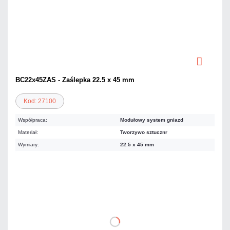
BC22x45ZAS - Zaślepka 22.5 x 45 mm
Kod: 27100
Współpraca:
Modułowy system gniazd
Materiał:
Tworzywo sztucznr
Wymiary:
22.5 x 45 mm
8,98 zł
netto: 7,30 zł
DO KOSZYKA