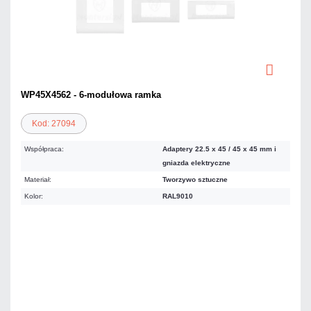
WP45X4562 - 6-modułowa ramka
Kod: 27094
Współpraca:
Adaptery 22.5 x 45 / 45 x 45 mm i
gniazda elektryczne
Materiał:
Tworzywo sztuczne
Kolor:
RAL9010
Warianty:
15,25 zł
netto: 12,40 zł