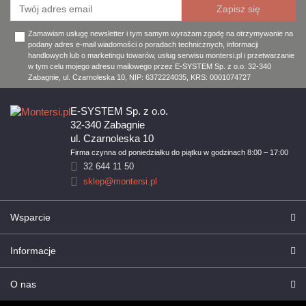
Zamawiam usługę newsletter i tym samym wyrażam zgodę na otrzymywanie na
podany adres e-mail wiadomości o poradach technicznych, informacji
handlowych lub o marketingu towarów, usług serwisu montersi.pl i przetwarzanie
w tym celu mojego adresu mailowego przez E-SYSTEM Sp. z o.o. 32-340
Zabagnie, ul. Czarnoleska 10, NIP: 6372224035, KRS: 0001074727
E-SYSTEM Sp. z o.o.
32-340 Zabagnie
ul. Czarnoleska 10
Firma czynna od poniedziałku do piątku w godzinach 8:00 – 17:00
32 644 11 50
sklep@montersi.pl
Wsparcie
Informacje
O nas