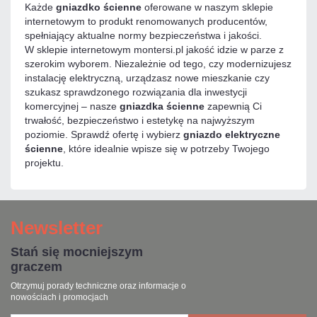
Każde
gniazdko ścienne
oferowane w naszym sklepie
internetowym to produkt renomowanych producentów,
spełniający aktualne normy bezpieczeństwa i jakości.
W sklepie internetowym montersi.pl jakość idzie w parze z
szerokim wyborem. Niezależnie od tego, czy modernizujesz
instalację elektryczną, urządzasz nowe mieszkanie czy
szukasz sprawdzonego rozwiązania dla inwestycji
komercyjnej – nasze
gniazdka ścienne
zapewnią Ci
trwałość, bezpieczeństwo i estetykę na najwyższym
poziomie. Sprawdź ofertę i wybierz
gniazdo elektryczne
ścienne
, które idealnie wpisze się w potrzeby Twojego
projektu.
Newsletter
Stań się mocniejszym
graczem
Otrzymuj porady techniczne oraz informacje o
nowościach i promocjach