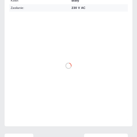
Kolor:
Biały
Zasilanie:
230 V AC
Warianty:
Podwójne
Pojedyncze
41,76 zł
netto: 33,95 zł
DO KOSZYKA
Dodaj do porównania
Mało
Czas realizacji:
24h