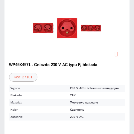
WP45X4571 - Gniazdo 230 V AC typu F, blokada
Kod: 27101
Wyjścia:
230 V AC z bolcem uziemiającym
Blokada:
TAK
Materiał:
Tworzywo sztuczne
Kolor:
Czerwony
Zasilanie:
230 V AC
Warianty: