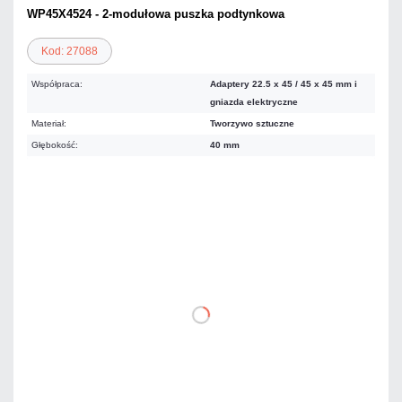
WP45X4524 - 2-modułowa puszka podtynkowa
Kod: 27088
Współpraca:
Adaptery 22.5 x 45 / 45 x 45 mm i
gniazda elektryczne
Materiał:
Tworzywo sztuczne
Głębokość:
40 mm
Warianty:
5,17 zł
netto: 4,20 zł
DO KOSZYKA
Dodaj do porównania