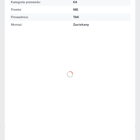
Kategoria przewodu:
6A
Przelot:
NIE
Prowadnica:
TAK
Montaż:
Zaciskany
4,92 zł
netto: 4,00 zł
DO KOSZYKA
Dodaj do porównania
Mało
Czas realizacji:
24h