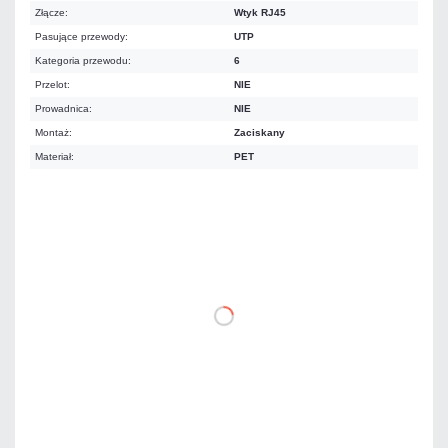
Złącze:
Wtyk RJ45
Pasujące przewody:
UTP
Kategoria przewodu:
6
Przelot:
NIE
Prowadnica:
NIE
Montaż:
Zaciskany
Materiał:
PET
0,54 zł
netto: 0,44 zł
DO KOSZYKA
Dodaj do porównania
Dużo
Czas realizacji:
24h