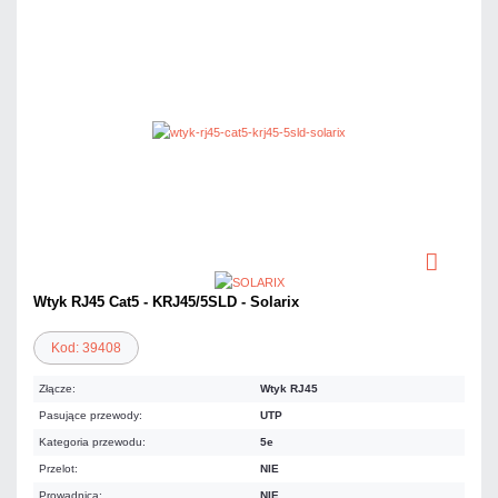
Wtyk RJ45 Cat5 - KRJ45/5SLD - Solarix
Kod: 39408
Złącze:
Wtyk RJ45
Pasujące przewody:
UTP
Kategoria przewodu:
5e
Przelot:
NIE
Prowadnica:
NIE