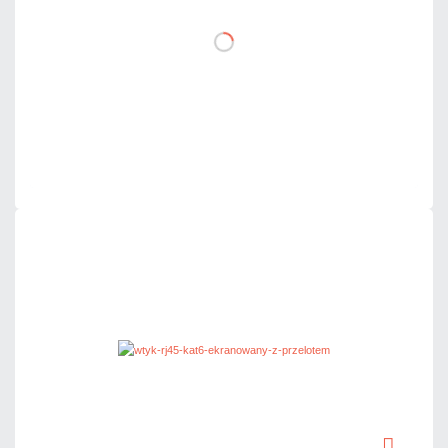
DO KOSZYKA
Dodaj do porównania
Mało
Czas realizacji:
24h