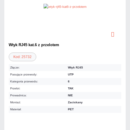
Wtyk RJ45 kat.6 z przelotem
Kod: 25732
Złącze:
Wtyk RJ45
Pasujące przewody:
UTP
Kategoria przewodu:
6
Przelot:
TAK
Prowadnica:
NIE
Montaż:
Zaciskany
Materiał:
PET
0,59 zł