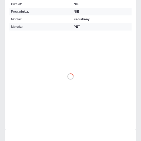
Przelot:
NIE
Prowadnica:
NIE
Montaż:
Zaciskany
Materiał:
PET
0,31 zł
netto: 0,25 zł
DO KOSZYKA
Dodaj do porównania
Dużo
Czas realizacji:
24h