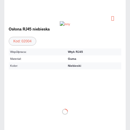
Osłona RJ45 niebieska
Kod: 02004
Współpraca:
Wtyk RJ45
Materiał:
Guma
Kolor:
Niebieski
0,25 zł
netto: 0,20 zł
DO KOSZYKA
Dodaj do porównania