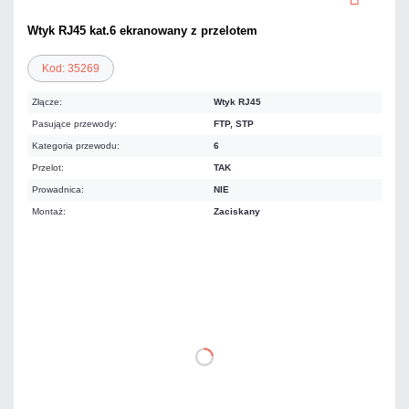
Wtyk RJ45 kat.6 ekranowany z przelotem
Kod: 35269
Złącze:
Wtyk RJ45
Pasujące przewody:
FTP, STP
Kategoria przewodu:
6
Przelot:
TAK
Prowadnica:
NIE
Montaż:
Zaciskany
0,49 zł
netto: 0,40 zł
DO KOSZYKA
Dodaj do porównania