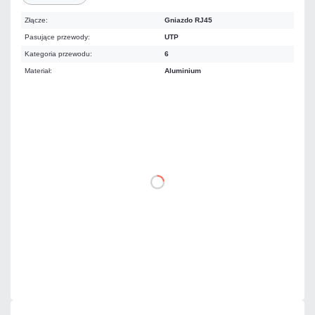
Złącze:
Gniazdo RJ45
Pasujące przewody:
UTP
Kategoria przewodu:
6
Materiał:
Aluminium
10,36 zł
netto: 8,42 zł
DO KOSZYKA
Dodaj do porównania
Mało
Czas realizacji:
24h