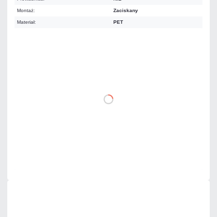
Montaż:
Zaciskany
Materiał:
PET
0,86 zł
netto: 0,70 zł
DO KOSZYKA
Dodaj do porównania
Dużo
Czas realizacji:
24h