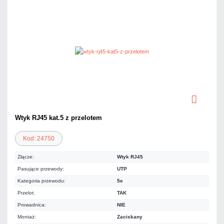
Wtyk RJ45 kat.5 z przelotem
Kod: 24750
Złącze:
Wtyk RJ45
Pasujące przewody:
UTP
Kategoria przewodu:
5e
Przelot:
TAK
Prowadnica:
NIE
Montaż:
Zaciskany