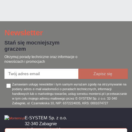
Newsletter
Stań się mocniejszym
graczem
Otrzymuj porady techniczne oraz informacje o
nowościach i promocjach
Zamawiam usługę newsletter i tym samym wyrażam zgodę na otrzymywanie na
podany adres e-mail wiadomości o poradach technicznych, informacji
handlowych lub o marketingu towarów, usług serwisu montersi.pl i przetwarzanie
w tym celu mojego adresu mailowego przez E-SYSTEM Sp. z o.o. 32-340
Zabagnie, ul. Czarnoleska 10, NIP: 6372224035, KRS: 0001074727
E-SYSTEM Sp. z o.o.
32-340 Zabagnie
ul. Czarnoleska 10