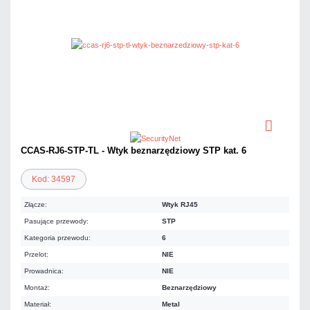
CCAS-RJ6-STP-TL - Wtyk beznarzędziowy STP kat. 6
Kod: 34597
Złącze:
Wtyk RJ45
Pasujące przewody:
STP
Kategoria przewodu:
6
Przelot:
NIE
Prowadnica:
NIE
Montaż:
Beznarzędziowy
Materiał:
Metal