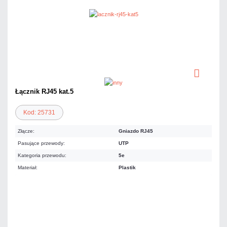
Łącznik RJ45 kat.5
Kod: 25731
Złącze:
Gniazdo RJ45
Pasujące przewody:
UTP
Kategoria przewodu:
5e
Materiał:
Plastik
2,34 zł
netto: 1,90 zł