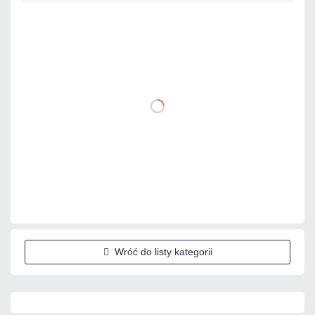
19,58 zł
netto: 15,92 zł
DO KOSZYKA
Dodaj do porównania
Na zamówienie
Czas realizacji:
4 dni
Wróć do listy kategorii