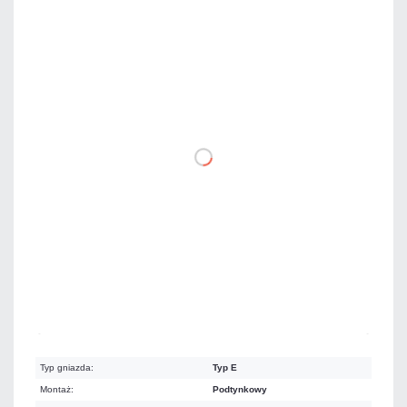
Cena regularna
343,17 zł
OBNIŻKA 7%
319,15 zł
netto: 259,47 zł
DO KOSZYKA
Najniższa cena detaliczna z 30 dni przed
obniżką:
343,17 zł
Dużo
Czas realizacji:
24h
Typ gniazda:
Typ E
Montaż:
Podtynkowy