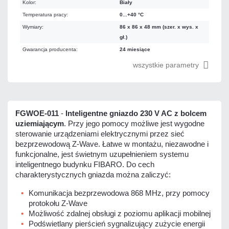
Kolor:
Biały
Temperatura pracy:
0...+40 °C
Wymiary:
86 x 86 x 48 mm (szer. x wys. x
gł.)
Gwarancja producenta:
24 miesiące
wszystkie parametry
FGWOE-011
-
Inteligentne gniazdo 230 V AC z bolcem
uziemiającym
. Przy jego pomocy możliwe jest wygodne
sterowanie urządzeniami elektrycznymi przez sieć
bezprzewodową Z-Wave. Łatwe w montażu, niezawodne i
funkcjonalne, jest świetnym uzupełnieniem systemu
inteligentnego budynku FIBARO. Do cech
charakterystycznych gniazda można zaliczyć:
Komunikacja bezprzewodowa 868 MHz, przy pomocy
protokołu Z-Wave
Możliwość zdalnej obsługi z poziomu aplikacji mobilnej
Podświetlany pierścień sygnalizujący zużycie energii