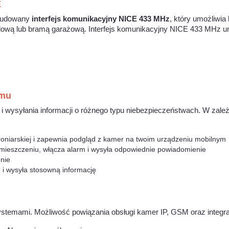
E
wbudowany
interfejs komunikacyjny NICE 433 MHz
, który umożliwi
ową lub bramą garażową. Interfejs komunikacyjny NICE 433 MHz um
omu
 wysyłania informacji o różnego typu niebezpieczeństwach. W zależn
roniarskiej i zapewnia podgląd z kamer na twoim urządzeniu mobilnym
omieszczeniu, włącza alarm i wysyła odpowiednie powiadomienie
nie
 i wysyła stosowną informację
 systemami. Możliwość powiązania obsługi kamer IP, GSM oraz integr