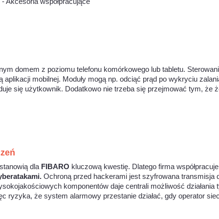
ntnym domem z poziomu telefonu komórkowego lub tabletu. Sterowani
plikacji mobilnej. Moduły mogą np. odciąć prąd po wykryciu zalania
je się użytkownik. Dodatkowo nie trzeba się przejmować tym, że że
czeń
 stanowią dla
FIBARO
kluczową kwestię. Dlatego firma współpracuje
yberatakami.
Ochroną przed hackerami jest szyfrowana transmisja d
sokojakościowych komponentów daje centrali możliwość działania ty
 ryzyka, że system alarmowy przestanie działać, gdy operator sieci