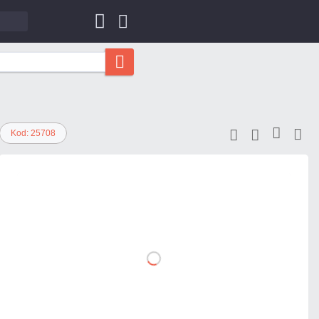
Kod: 25708
3 535,02 zł
netto: 2 874,00 zł
DO
KOSZYKA