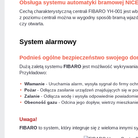
Obsługa systemu automatyki bramowej NIC
Cechą charakterystyczną centrali FIBARO YH-001 jest 
z poziomu centrali można w wygodny sposób bramą wjazd
czy otwarta.
System alarmowy
Podnieś ogólne bezpieczeństwo swojego d
Dużą zaletą systemu
FIBARO
jest możliwość wykrywania i
Przykładowo:
Włamanie
- Uruchamia alarm, wysyła sygnał do firmy och
Pożar
- Odłącza zasilanie urządzeń znajdujących się w p
Zalanie
- Odłącza wodę i wysyła odpowiednie powiadomie
Obecność gazu
- Odcina jego dopływ, wietrzy mieszkanie
Uwaga!
FIBARO
to system, który integruje się z wieloma innymi