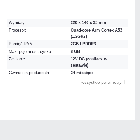
Mało
Czas realizacji:
24h
Wymiary:
220 x 140 x 35 mm
Procesor:
Quad-core Arm Cortex A53
(1.2GHz)
Pamięć RAM:
2GB LPDDR3
Max. pojemność dysku:
8 GB
Zasilanie:
12V DC (zasilacz w
zestawie)
Gwarancja producenta:
24 miesiące
wszystkie parametry