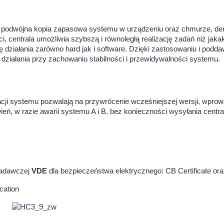
podwójna kopia zapasowa systemu w urządzeniu oraz chmurze, demo
, centrala umożliwia szybszą i równoległą realizację zadań niż jaka
ę działania zarówno hard jak i software. Dzięki zastosowaniu i po
ziałania przy zachowaniu stabilności i przewidywalności systemu.
cji systemu pozwalają na przywrócenie wcześniejszej wersji, wprowad
eń, w razie awarii systemu A i B, bez konieczności wysyłania central
 badawczej
VDE
dla bezpieczeństwa elektrycznego: CB Certificate ora