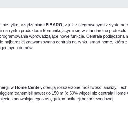
 nie tylko urządzeniami
FIBARO,
z już zintegrowanymi z systemem
i na rynku produktami komunikującymi się w standardzie protokołu
rogramowania wprowadzające nowe funkcje. Centrala podłączona może 
 najbardziej zaawansowana centrala na rynku smart home, która z
ligentnych domów.
nergii w
Home Center,
oferują rozszerzone możliwości analizy. Tec
sięgiem transmisji nawet do 150 m (o 50% więcej niż centrala Hom
gnięcie zadowalającego zasięgu komunikacji bezprzewodowej.