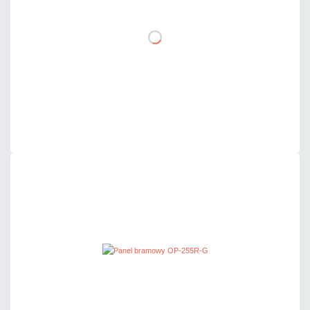
DO KOSZYKA
Dodaj do porównania
Dużo
Czas realizacji:
24h