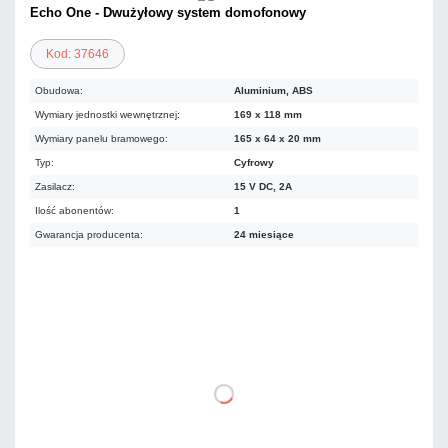
Echo One - Dwużyłowy system domofonowy
Kod: 37646
Obudowa:
Aluminium, ABS
Wymiary jednostki wewnętrznej:
169 x 118 mm
Wymiary panelu bramowego:
165 x 64 x 20 mm
Typ:
Cyfrowy
Zasilacz:
15 V DC, 2A
Ilość abonentów:
1
Gwarancja producenta:
24 miesiące
589,99 zł
netto: 479,67 zł
DO KOSZYKA
Dodaj do porównania