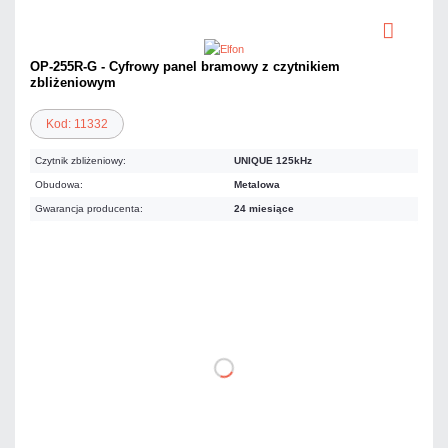
OP-255R-G - Cyfrowy panel bramowy z czytnikiem
zbliżeniowym
Kod: 11332
Czytnik zbliżeniowy:
UNIQUE 125kHz
Obudowa:
Metalowa
Gwarancja producenta:
24 miesiące
798,27 zł
netto: 649,00 zł
DO KOSZYKA
Dodaj do porównania