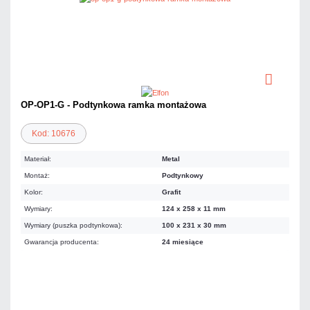
OP-OP1-G - Podtynkowa ramka montażowa
Kod: 10676
Materiał:
Metal
Montaż:
Podtynkowy
Kolor:
Grafit
Wymiary:
124 x 258 x 11 mm
Wymiary (puszka podtynkowa):
100 x 231 x 30 mm
Gwarancja producenta:
24 miesiące
81,18 zł
netto: 66,00 zł