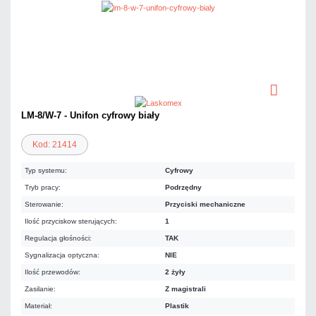
LM-8/W-7 - Unifon cyfrowy biały
Kod: 21414
Typ systemu:
Cyfrowy
Tryb pracy:
Podrzędny
Sterowanie:
Przyciski mechaniczne
Ilość przyciskow sterujących:
1
Regulacja głośności:
TAK
Sygnalizacja optyczna:
NIE
Ilość przewodów:
2 żyły
Zasilanie:
Z magistrali
Materiał:
Plastik