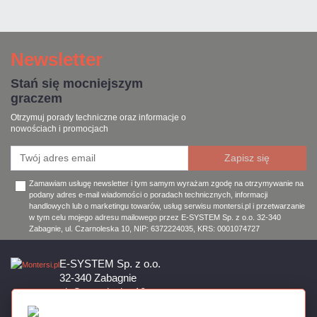
Newsletter
Stań się mocniejszym
graczem
Otrzymuj porady techniczne oraz informacje o
nowościach i promocjach
Zamawiam usługę newsletter i tym samym wyrażam zgodę na otrzymywanie na
podany adres e-mail wiadomości o poradach technicznych, informacji
handlowych lub o marketingu towarów, usług serwisu montersi.pl i przetwarzanie
w tym celu mojego adresu mailowego przez E-SYSTEM Sp. z o.o. 32-340
Zabagnie, ul. Czarnoleska 10, NIP: 6372224035, KRS: 0001074727
E-SYSTEM Sp. z o.o.
32-340 Zabagnie
ul. Czarnoleska 10
Firma czynna od poniedziałku do piątku w godzinach 8:00 – 17:00