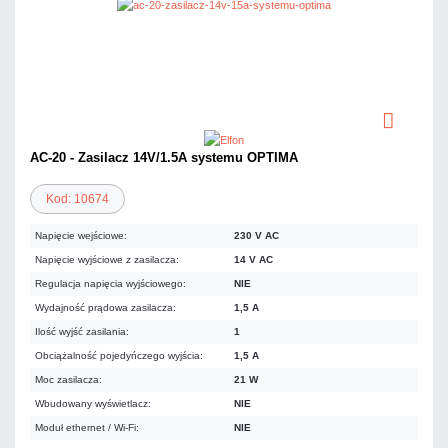
AC-20 - Zasilacz 14V/1.5A systemu OPTIMA
Kod: 10674
Napięcie wejściowe:
230 V AC
Napięcie wyjściowe z zasilacza:
14 V AC
Regulacja napięcia wyjściowego:
NIE
Wydajność prądowa zasilacza:
1,5 A
Ilość wyjść zasilania:
1
Obciążalność pojedyńczego wyjścia:
1,5 A
Moc zasilacza:
21 W
Wbudowany wyświetlacz:
NIE
Moduł ethernet / Wi-Fi:
NIE