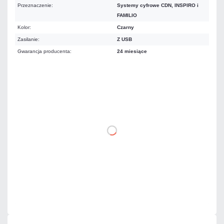
Przeznaczenie:
Systemy cyfrowe CDN, INSPIRO i
FAMILIO
Kolor:
Czarny
Zasilanie:
Z USB
Gwarancja producenta:
24 miesiące
170,97 zł
netto: 139,00 zł
DO KOSZYKA
Dodaj do porównania
Mało
Czas realizacji:
24h