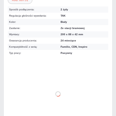
Sposób podłączenia:
2 żyły
Regulacja głośności wywołania:
TAK
Kolor:
Biały
Zasilanie:
Ze stacji bramowej
Wymiary:
200 x 88 x 42 mm
Gwarancja producenta:
24 miesiące
Kompatybilność z serią:
Familio, CDN, Inspiro
Typ pracy:
Pasywny
78,72 zł
netto: 64,00 zł
DO KOSZYKA
Dodaj do porównania