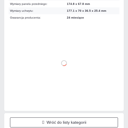
Wymiary panelu przedniego:
174.8 x 67.8 mm
Wymiary uchwytu:
177.1 x 70 x 36.5 x 25.4 mm
Gwarancja producenta:
24 miesiące
699,87 zł
netto: 569,00 zł
DO KOSZYKA
Dodaj do porównania
Dużo
Czas realizacji:
24h
Wróć do listy kategorii