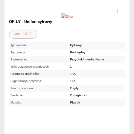
OP-U7 - Unifon cyfrowy
Kod: 13039
Typ systemu:
Cyfrowy
Tryb pracy:
Podrzędny
Sterowanie:
Przyciski mechaniczne
Ilość przyciskow sterujących:
1
Regulacja głośności:
TAK
Sygnalizacja optyczna:
TAK
Ilość przewodów:
2 żyły
Zasilanie:
Z magistrali
Materiał:
Plastik
66,42 zł
netto: 54,00 zł