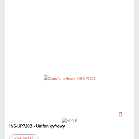
Dużo
Czas realizacji:
24h
INS-UP720B - Unifon cyfrowy
Kod: 08751