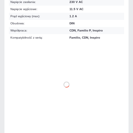
Napięcie zasilania:
230 V AC
Napięcie wyjściowe:
11.5 V AC
Prąd wyjściowy (max):
1.2 A
Obudowa:
DIN
Współpraca:
CDN, Familio P, Inspiro
Kompatybilność z serią:
Familio, CDN, Inspiro
91,02 zł
netto: 74,00 zł
DO KOSZYKA
Dodaj do porównania
Mało
Czas realizacji:
24h