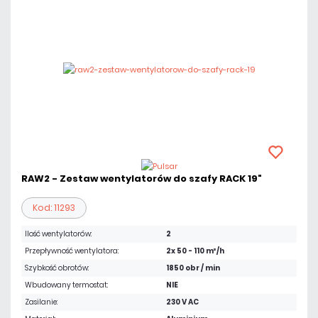
RAW2 - Zestaw wentylatorów do szafy RACK 19"
Kod: 11293
Ilość wentylatorów:
2
Przepływność wentylatora:
2x 50 - 110 m³/h
Szybkość obrotów:
1850 obr / min
Wbudowany termostat:
NIE
Zasilanie:
230 V AC