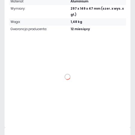
Materiał:
Aluminium
Wymiary:
297 x 149 x 47 mm (szer. x wys. x
gł.)
Waga:
1,48 kg
Gwarancja producenta:
12 miesięcy
289,05 zł
netto: 235,00 zł
DO KOSZYKA
Dodaj do porównania
Dużo
Czas realizacji:
24h