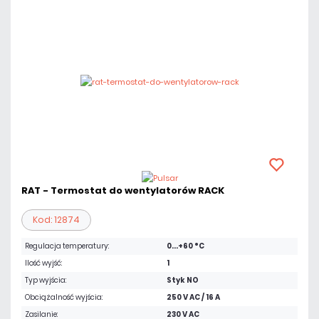
RAT - Termostat do wentylatorów RACK
Kod: 12874
Regulacja temperatury:
0...+60 °C
Ilość wyjść:
1
Typ wyjścia:
Styk NO
Obciążalność wyjścia:
250 V AC / 16 A
Zasilanie:
230 V AC