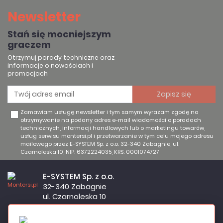
Newsletter
Stań się mocniejszym
graczem
Otrzymuj porady techniczne oraz
informacje o nowościach i
promocjach
Zamawiam usługę newsletter i tym samym wyrażam zgodę na
otrzymywanie na podany adres e-mail wiadomości o poradach
technicznych, informacji handlowych lub o marketingu towarów,
usług serwisu montersi.pl i przetwarzanie w tym celu mojego adresu
mailowego przez E-SYSTEM Sp. z o.o. 32-340 Zabagnie, ul.
Czarnoleska 10, NIP: 6372224035, KRS: 0001074727
E-SYSTEM Sp. z o.o.
32-340 Zabagnie
ul. Czarnoleska 10
Firma czynna od poniedziałku do piątku w godzinach 8:00 –
17:00