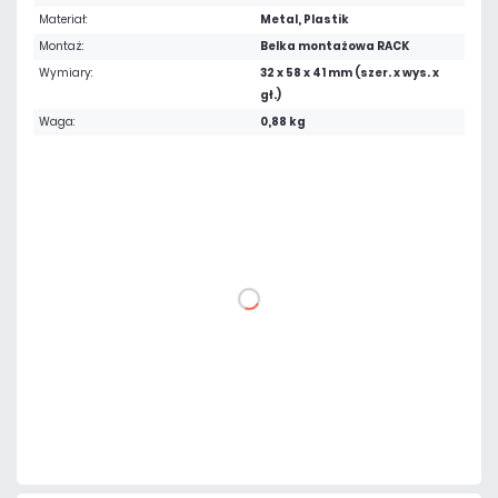
Materiał:
Metal, Plastik
Montaż:
Belka montażowa RACK
Wymiary:
32 x 58 x 41 mm (szer. x wys. x
gł.)
Waga:
0,88 kg
136,53 zł
netto: 111,00 zł
DO KOSZYKA
Dodaj do porównania
Dużo
Czas realizacji:
24h