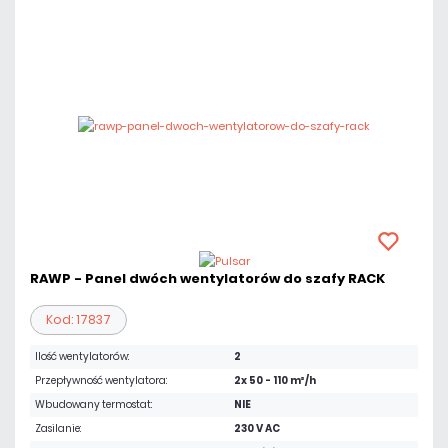
RAWP - Panel dwóch wentylatorów do szafy RACK
Kod: 17837
Ilość wentylatorów:
2
Przepływność wentylatora:
2x 50 - 110 m³/h
Wbudowany termostat:
NIE
Zasilanie:
230 V AC