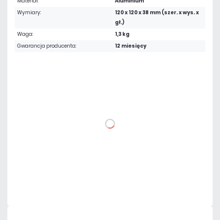
Materiał:
Aluminium
Wymiary:
120 x 120 x 38 mm (szer. x wys. x
gł.)
Waga:
1,3 kg
Gwarancja producenta:
12 miesięcy
111,93 zł
netto: 91,00 zł
DO KOSZYKA
Dodaj do porównania
Dużo
Czas realizacji:
24h