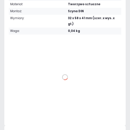
Materiał:
Tworzywo sztuczne
Montaż:
Szyna DIN
Wymiary:
32 x 58 x 41 mm (szer. x wys. x
gł.)
Waga:
0,04 kg
34,44 zł
netto: 28,00 zł
DO KOSZYKA
Dodaj do porównania
Dużo
Czas realizacji:
24h