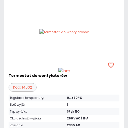
Termostat do wentylatorów
Kod: 14602
Regulacja temperatury:
0...+60 °C
Ilość wyjść:
1
Typ wyjścia:
Styk NO
Obciążalność wyjścia:
250 V AC / 16 A
Zasilanie:
230 V AC