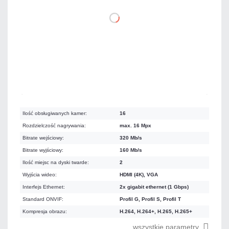
DO KOSZYKA
Mało
Czas realizacji:
24h
Ilość obsługiwanych kamer:
16
Rozdzielczość nagrywania:
max. 16 Mpx
Bitrate wejściowy:
320 Mb/s
Bitrate wyjściowy:
160 Mb/s
Ilość miejsc na dyski twarde:
2
Wyjścia wideo:
HDMI (4K), VGA
Interfejs Ethernet:
2x gigabit ethernet (1 Gbps)
Standard ONVIF:
Profil G, Profil S, Profil T
Kompresja obrazu:
H.264, H.264+, H.265, H.265+
wszystkie parametry