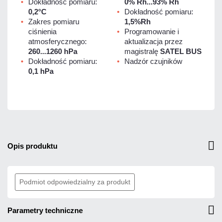
Dokładność pomiaru:
0% Rh...93% Rh
0,2°C
Dokładność pomiaru:
Zakres pomiaru
1,5%Rh
ciśnienia
Programowanie i
atmosferycznego:
aktualizacja przez
260...1260 hPa
magistralę
SATEL BUS
Dokładność pomiaru:
Nadzór czujników
0,1 hPa
opis produktu
Podmiot odpowiedzialny za produkt
parametry techniczne