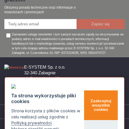
Otrzymuj porady techniczne oraz informacje o
nowościach i promocjach
Zamawiam usługę newsletter i tym samym wyrażam zgodę na otrzymywanie na
podany adres e-mail wiadomości o poradach technicznych, informacji
handlowych lub o marketingu towarów, usług serwisu montersi.pl i przetwarzanie
w tym celu mojego adresu mailowego przez E-SYSTEM Sp. z o.o. 32-340
Zabagnie, ul. Czarnoleska 10, NIP: 6372224035, KRS: 0001074727
E-SYSTEM Sp. z o.o.
32-340 Zabagnie
ul. Czarnoleska 10
Firma czynna od poniedziałku do piątku w godzinach 8:00 – 17:00
32 644 11 50
Ta strona wykorzystuje pliki
sklep@montersi.pl
cookies
Zaakceptuj
wszystkie
cookies
Strona korzysta z plików cookies w
Wsparcie
celu realizacji usług zgodnie z
Polityką prywatności
.
Informacje
Możesz określić warunki