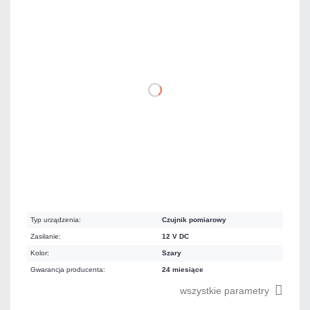
196,80 zł
netto: 160,00 zł
DO KOSZYKA
Dużo
Czas realizacji:
24h
Typ urządzenia:
Czujnik pomiarowy
Zasilanie:
12 V DC
Kolor:
Szary
Gwarancja producenta:
24 miesiące
wszystkie parametry