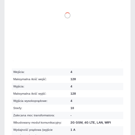
DO KOSZYKA
Dużo
Czas realizacji:
24h
Wejścia:
4
Maksymalna ilość wejść:
128
Wyjścia:
4
Maksymalna ilość wyjść:
128
Wyjścia wysokoprądowe:
4
Strefy:
10
Zalecana moc transformatora:
-
Wbudowany moduł komunikacyjny:
2G GSM, 4G LTE, LAN, WIFI
Wydajność prądowa (wyjście
1 A