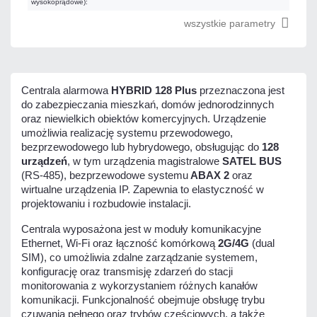
wysokoprądowe):
wszystkie parametry
Centrala alarmowa
HYBRID 128 Plus
przeznaczona jest
do zabezpieczania mieszkań, domów jednorodzinnych
oraz niewielkich obiektów komercyjnych. Urządzenie
umożliwia realizację systemu przewodowego,
bezprzewodowego lub hybrydowego, obsługując do
128
urządzeń
, w tym urządzenia magistralowe
SATEL BUS
(RS-485), bezprzewodowe systemu
ABAX 2
oraz
wirtualne urządzenia IP. Zapewnia to elastyczność w
projektowaniu i rozbudowie instalacji.
Centrala wyposażona jest w moduły komunikacyjne
Ethernet, Wi-Fi oraz łączność komórkową
2G/4G
(dual
SIM), co umożliwia zdalne zarządzanie systemem,
konfigurację oraz transmisję zdarzeń do stacji
monitorowania z wykorzystaniem różnych kanałów
komunikacji. Funkcjonalność obejmuje obsługę trybu
czuwania pełnego oraz trybów częściowych, a także