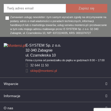
Zamawiam usługę newsletter i tym samym wyrażam zgodę na otrzymywanie na
podany adres e-mail wiadomości o poradach technicznych, informacji
handlowych lub o marketingu towarów, usług serwisu montersi.pl i przetwarzanie
w tym celu mojego adresu mailowego przez E-SYSTEM Sp. z o.o. 32-340
Zabagnie, ul. Czarnoleska 10, NIP: 6372224035, KRS: 0001074727
E-SYSTEM Sp. z o.o.
32-340 Zabagnie
ul. Czarnoleska 10
Firma czynna od poniedziałku do piątku w godzinach 8:00 – 17:00
32 644 11 50
sklep@montersi.pl
Wsparcie
Informacje
O nas