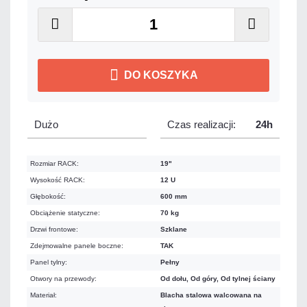
DO KOSZYKA
Dużo
Czas realizacji:
24h
Rozmiar RACK:
19"
Wysokość RACK:
12 U
Głębokość:
600 mm
Obciążenie statyczne:
70 kg
Drzwi frontowe:
Szklane
Zdejmowalne panele boczne:
TAK
Panel tylny:
Pełny
Otwory na przewody:
Od dołu, Od góry, Od tylnej ściany
Materiał:
Blacha stalowa walcowana na