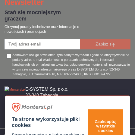
Newsletter
Stań się mocniejszym
graczem
Otrzymuj porady techniczne oraz informacje o
nowościach i promocjach
Zamawiam usługę newsletter i tym samym wyrażam zgodę na otrzymywanie na
podany adres e-mail wiadomości o poradach technicznych, informacji
handlowych lub o marketingu towarów, usług serwisu montersi.pl i przetwarzanie
w tym celu mojego adresu mailowego przez E-SYSTEM Sp. z o.o. 32-340
Zabagnie, ul. Czarnoleska 10, NIP: 6372224035, KRS: 0001074727
E-SYSTEM Sp. z o.o.
32-340 Zabagnie
ul. Czarnoleska 10
Firma czynna od poniedziałku do piątku w godzinach 8:00 – 17:00
32 644 11 50
Ta strona wykorzystuje pliki
sklep@montersi.pl
Zaakceptuj
cookies
wszystkie
cookies
Strona korzysta z plików cookies w