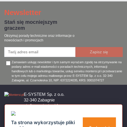
Newsletter
Stań się mocniejszym
graczem
Otrzymuj porady techniczne oraz informacje o
nowościach i promocjach
Zamawiam usługę newsletter i tym samym wyrażam zgodę na otrzymywanie na
podany adres e-mail wiadomości o poradach technicznych, informacji
handlowych lub o marketingu towarów, usług serwisu montersi.pl i przetwarzanie
w tym celu mojego adresu mailowego przez E-SYSTEM Sp. z o.o. 32-340
Zabagnie, ul. Czarnoleska 10, NIP: 6372224035, KRS: 0001074727
E-SYSTEM Sp. z o.o.
32-340 Zabagnie
ul. Czarnoleska 10
Firma czynna od poniedziałku do piątku w godzinach 8:00 – 17:00
32 644 11 50
Ta strona wykorzystuje pliki
sklep@montersi.pl