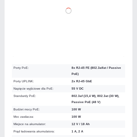
DO KOSZYKA
Na zamówienie
Czas realizacji:
72h
Porty PoE:
8x RJ-45 FE (802.3af/at / Passive
PoE)
Porty UPLINK:
2x RJ-45 GbE
Napięcie wyjściowe dla PoE:
55 V DC
Standardy PoE:
802.3af (15,4 W), 802.3at (30 W),
Passive PoE (48 V)
Budżet mocy PoE:
100 W
Moc zasilacza:
100 W
Miejsce na akumulator:
12 V / 18 Ah
Prąd ładowania akumulatora:
1 A, 2 A