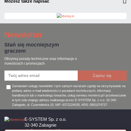
możesz także napisać
Newsletter
Stań się mocniejszym
graczem
Otrzymuj porady techniczne oraz informacje o
nowościach i promocjach
Zamawiam usługę newsletter i tym samym wyrażam zgodę na otrzymywanie na
podany adres e-mail wiadomości o poradach technicznych, informacji
handlowych lub o marketingu towarów, usług serwisu montersi.pl i przetwarzanie
w tym celu mojego adresu mailowego przez E-SYSTEM Sp. z o.o. 32-340
Zabagnie, ul. Czarnoleska 10, NIP: 6372224035, KRS: 0001074727
E-SYSTEM Sp. z o.o.
32-340 Zabagnie
ul. Czarnoleska 10