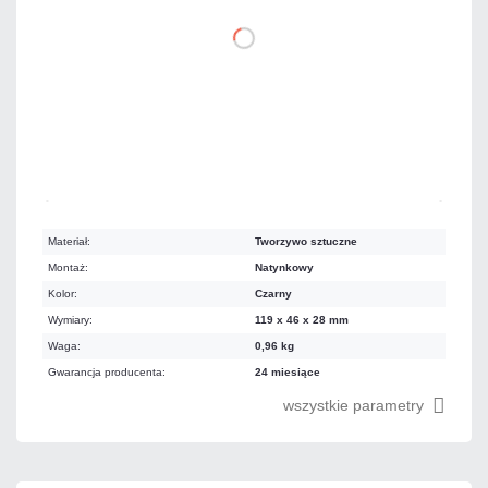
DO KOSZYKA
Na zamówienie
Czas realizacji:
5 dni
Materiał:
Tworzywo sztuczne
Montaż:
Natynkowy
Kolor:
Czarny
Wymiary:
119 x 46 x 28 mm
Waga:
0,96 kg
Gwarancja producenta:
24 miesiące
wszystkie parametry