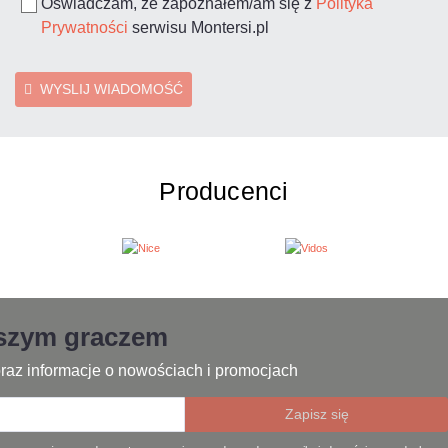
Oświadczam, że zapoznałem/am się z
Polityka
Prywatności
serwisu Montersi.pl
WYSLIJ WIADOMOŚĆ
Producenci
jszym graczem
raz informacje o nowościach i promocjach