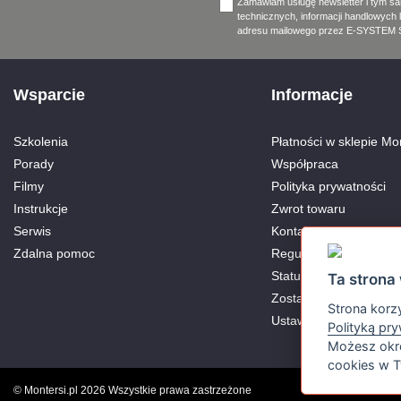
Zamawiam usługę newsletter i tym s
technicznych, informacji handlowych 
adresu mailowego przez E-SYSTEM Sp
Wsparcie
Informacje
Szkolenia
Płatności w sklepie Mon
Porady
Współpraca
Filmy
Polityka prywatności
Instrukcje
Zwrot towaru
Serwis
Kontakt
Zdalna pomoc
Regulamin
Status Aktywnego Part
Ta strona 
Zostań Partnerem
Strona korzy
Ustawienia Cookies
Polityką pr
Możesz okre
cookies w T
© Montersi.pl 2026 Wszystkie prawa zastrzeżone