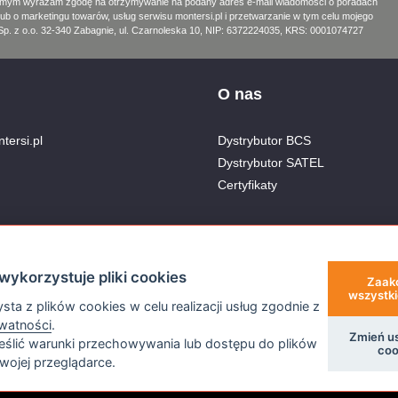
amym wyrażam zgodę na otrzymywanie na podany adres e-mail wiadomości o poradach
lub o marketingu towarów, usług serwisu montersi.pl i przetwarzanie w tym celu mojego
. z o.o. 32-340 Zabagnie, ul. Czarnoleska 10, NIP: 6372224035, KRS: 0001074727
O nas
tersi.pl
Dystrybutor BCS
Dystrybutor SATEL
Certyfikaty
nera
wykorzystuje pliki cookies
Zaak
wszystki
sta z plików cookies w celu realizacji usług zgodnie z
ywatności
.
Zmień u
ślić warunki przechowywania lub dostępu do plików
coo
wojej przeglądarce.