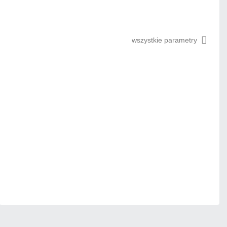
Na zamówienie
Czas realizacji:
72h
wszystkie parametry