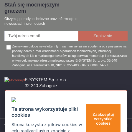
Stań się mocniejszym
graczem
Otrzymuj porady techniczne oraz informacje o
nowościach i promocjach
Zamawiam usługę newsletter i tym samym wyrażam zgodę na otrzymywanie na
podany adres e-mail wiadomości o poradach technicznych, informacji
handlowych lub o marketingu towarów, usług serwisu montersi.pl i przetwarzanie
w tym celu mojego adresu mailowego przez E-SYSTEM Sp. z o.o. 32-340
Zabagnie, ul. Czarnoleska 10, NIP: 6372224035, KRS: 0001074727
E-SYSTEM Sp. z o.o.
32-340 Zabagnie
ul. Czarnoleska 10
Firma czynna od poniedziałku do piątku w godzinach 8:00 – 17:00
32 644 11 50
Ta strona wykorzystuje pliki
sklep@montersi.pl
cookies
Zaakceptuj
wszystkie
cookies
Strona korzysta z plików cookies w
Wsparcie
celu realizacji usług zgodnie z