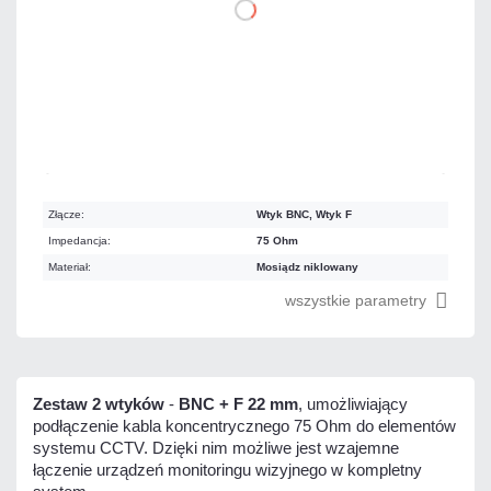
DO KOSZYKA
Mało
Czas realizacji:
24h
Złącze:
Wtyk BNC, Wtyk F
Impedancja:
75 Ohm
Materiał:
Mosiądz niklowany
wszystkie parametry
Zestaw 2 wtyków
-
BNC + F 22 mm
, umożliwiający
podłączenie kabla koncentrycznego 75 Ohm do elementów
systemu CCTV. Dzięki nim możliwe jest wzajemne
łączenie urządzeń monitoringu wizyjnego w kompletny