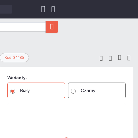
Kod: 34485
Warianty:
Biały
Czarny
1 301,34 zł
netto: 1 058,00 zł