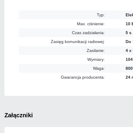
Typ:
Ele
Max. ciśnienie:
10 
Czas zadziałania:
5 s
Zasięg komunikacji radiowej:
Do 
Zasilanie:
4 x
Wymiary:
104
Waga:
800
Gwarancja producenta:
24 
załączniki