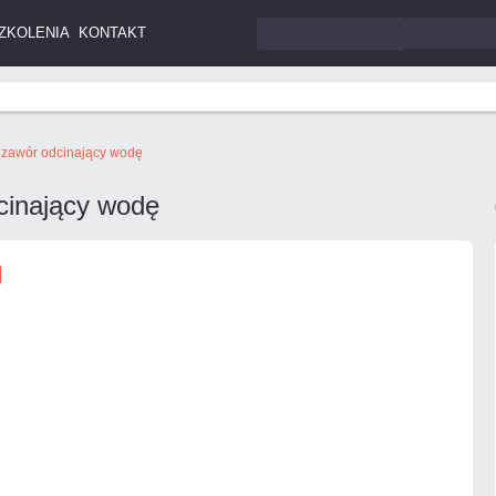
ZKOLENIA
KONTAKT
y zawór odcinający wodę
cinający wodę