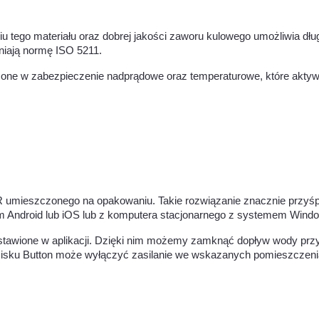
 tego materiału oraz dobrej jakości zaworu kulowego umożliwia długą
łniają normę ISO 5211.
one w zabezpieczenie nadprądowe oraz temperaturowe, które aktywu
ieszczonego na opakowaniu. Takie rozwiązanie znacznie przyśpies
mem Android lub iOS lub z komputera stacjonarnego z systemem Win
stawione w aplikacji. Dzięki nim możemy zamknąć dopływ wody przy
ycisku Button może wyłączyć zasilanie we wskazanych pomieszczen