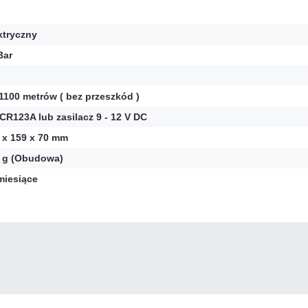
ktryczny
Bar
1100 metrów ( bez przeszkód )
 CR123A lub zasilacz 9 - 12 V DC
 x 159 x 70 mm
 g (Obudowa)
miesiące