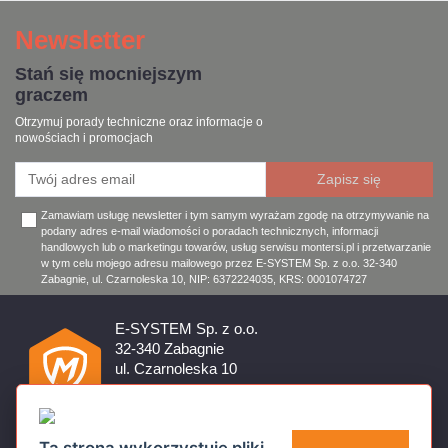
Newsletter
Stań się mocniejszym
graczem
Otrzymuj porady techniczne oraz informacje o
nowościach i promocjach
Zamawiam usługę newsletter i tym samym wyrażam zgodę na otrzymywanie na
podany adres e-mail wiadomości o poradach technicznych, informacji
handlowych lub o marketingu towarów, usług serwisu montersi.pl i przetwarzanie
w tym celu mojego adresu mailowego przez E-SYSTEM Sp. z o.o. 32-340
Zabagnie, ul. Czarnoleska 10, NIP: 6372224035, KRS: 0001074727
E-SYSTEM Sp. z o.o.
32-340 Zabagnie
ul. Czarnoleska 10
Firma czynna od poniedziałku do piątku w godzinach 8:00 –
17:00
32 644 11 50
Ta strona wykorzystuje pliki