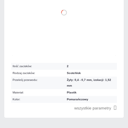
DO KOSZYKA
Dużo
Czas realizacji:
24h
Ilość zacisków:
2
Rodzaj zacisków:
Scotchlok
Przekrój przewodu:
Żyły: 0,4 - 0,7 mm, izolacji: 1,52
mm
Materiał:
Plastik
Kolor:
Pomarańczowy
wszystkie parametry