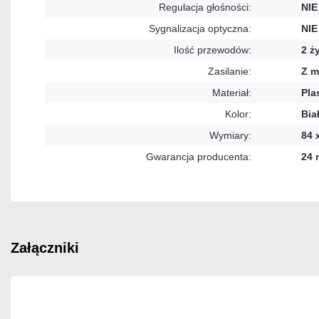
Regulacja głośności:
NIE
Sygnalizacja optyczna:
NIE
Ilość przewodów:
2 ż
Zasilanie:
Z m
Materiał:
Pla
Kolor:
Bia
Wymiary:
84 
Gwarancja producenta:
24 
załączniki