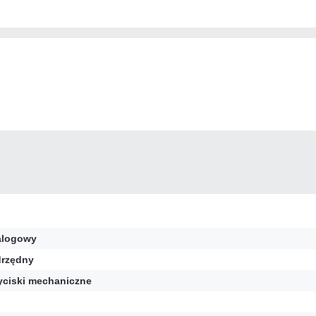
alogowy
rzędny
yciski mechaniczne