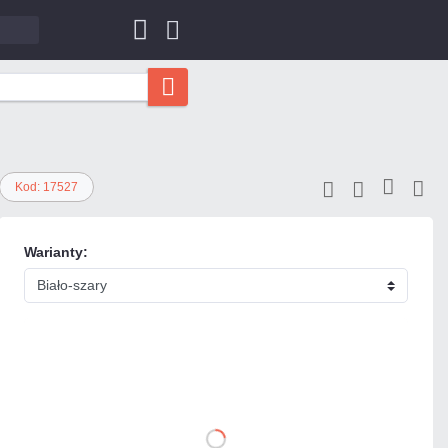
Kod: 17527
Warianty:
102,09 zł
netto: 83,00 zł