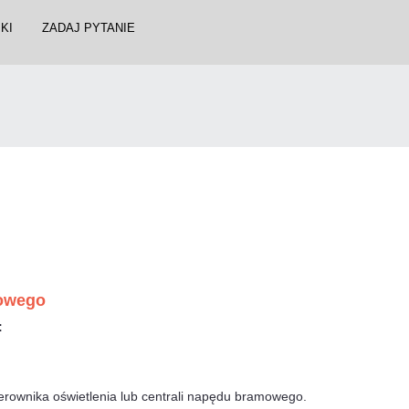
KI
ZADAJ PYTANIE
kowego
:
erownika oświetlenia lub centrali napędu bramowego.