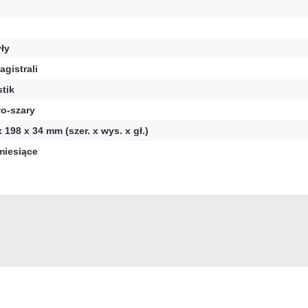
yły
agistrali
stik
ło-szary
x 198 x 34 mm (szer. x wys. x gł.)
miesiące