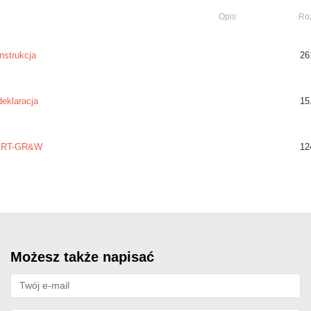
Opis
Ro
nstrukcja
26
eklaracja
15
RT-GR&W
12
możesz także napisać