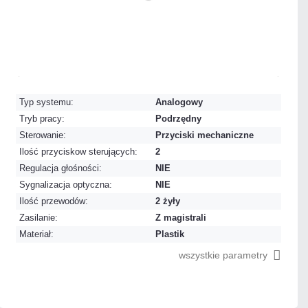
DO
KOSZYKA
Mało
Czas realizacji:
24h
Typ systemu:
Analogowy
Tryb pracy:
Podrzędny
Sterowanie:
Przyciski mechaniczne
Ilość przyciskow sterujących:
2
Regulacja głośności:
NIE
Sygnalizacja optyczna:
NIE
Ilość przewodów:
2 żyły
Zasilanie:
Z magistrali
Materiał:
Plastik
wszystkie parametry