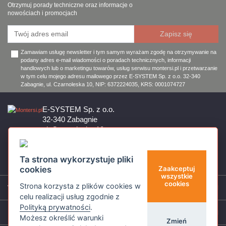
Otrzymuj porady techniczne oraz informacje o
nowościach i promocjach
Zamawiam usługę newsletter i tym samym wyrażam zgodę na otrzymywanie na
podany adres e-mail wiadomości o poradach technicznych, informacji
handlowych lub o marketingu towarów, usług serwisu montersi.pl i przetwarzanie
w tym celu mojego adresu mailowego przez E-SYSTEM Sp. z o.o. 32-340
Zabagnie, ul. Czarnoleska 10, NIP: 6372224035, KRS: 0001074727
E-SYSTEM Sp. z o.o.
32-340 Zabagnie
ul. Czarnoleska 10
Firma czynna od poniedziałku do piątku w godzinach 8:00 – 17:00
32 644 11 50
Ta strona wykorzystuje pliki
sklep@montersi.pl
cookies
Zaakceptuj
wszystkie
cookies
Strona korzysta z plików cookies w
Wsparcie
celu realizacji usług zgodnie z
Polityką prywatności
.
Informacje
Możesz określić warunki
Zmień