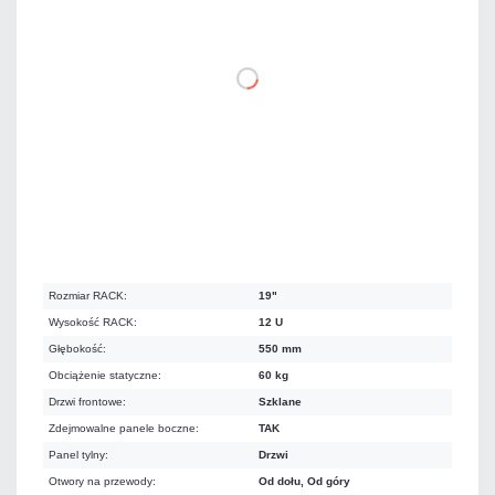
DO KOSZYKA
Na zamówienie
Czas realizacji:
72h
Koszt dostawy 67,00 zł
Rozmiar RACK:
19"
Wysokość RACK:
12 U
Głębokość:
550 mm
Obciążenie statyczne:
60 kg
Drzwi frontowe:
Szklane
Zdejmowalne panele boczne:
TAK
Panel tylny:
Drzwi
Otwory na przewody:
Od dołu, Od góry