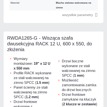
Materiał:
Blacha stalowa walcowana na
zimno
wszystkie parametry
RWDA1265-G - Wisząca szafa
dwusekcyjna RACK 12 U, 600 x 550, do
złożenia
Wymiary
Drzwi boczne
montażowe:
19" x 12 U
wykonane ze stali
x 550 mm
walcowanej na zimno
Profile RACK wykonane
SPCC (
1 mm
)
ze stali walcowanej na
Możliwość
zimno SPCC (
1.5 mm
)
zamontowania zamka
Panel ścienny ze stali
do drzwi bocznych
walcowanej na zimno
Drzwi frontowe
SPCC (
1.2 mm
)
zamykane na kluczyk
Drzwi frontowe
(
2 klucze w zestawie
)
wykonane z