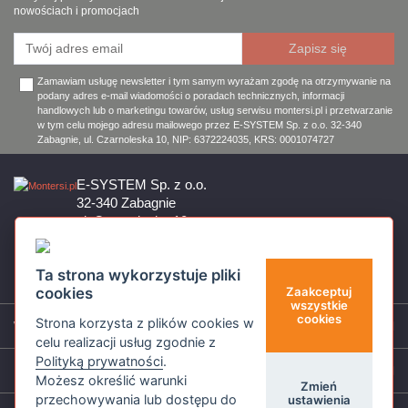
nowościach i promocjach
Zamawiam usługę newsletter i tym samym wyrażam zgodę na otrzymywanie na
podany adres e-mail wiadomości o poradach technicznych, informacji
handlowych lub o marketingu towarów, usług serwisu montersi.pl i przetwarzanie
w tym celu mojego adresu mailowego przez E-SYSTEM Sp. z o.o. 32-340
Zabagnie, ul. Czarnoleska 10, NIP: 6372224035, KRS: 0001074727
E-SYSTEM Sp. z o.o.
32-340 Zabagnie
ul. Czarnoleska 10
Firma czynna od poniedziałku do piątku w godzinach 8:00 – 17:00
32 644 11 50
Ta strona wykorzystuje pliki
sklep@montersi.pl
cookies
Zaakceptuj
wszystkie
cookies
Strona korzysta z plików cookies w
Wsparcie
celu realizacji usług zgodnie z
Polityką prywatności
.
Informacje
Możesz określić warunki
Zmień
przechowywania lub dostępu do
ustawienia