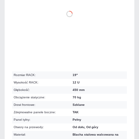
DO KOSZYKA
Mało
Czas realizacji:
24h
Koszt dostawy 67,00 zł
Rozmiar RACK:
19"
Wysokość RACK:
12 U
Głębokość:
450 mm
Obciążenie statyczne:
70 kg
Drzwi frontowe:
Szklane
Zdejmowalne panele boczne:
TAK
Panel tylny:
Pełny
Otwory na przewody:
Od dołu, Od góry
Materiał:
Blacha stalowa walcowana na