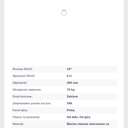
DO KOSZYKA
Na zamówienie
Czas realizacji:
72h
Koszt dostawy 37,00 zł
Rozmiar RACK:
19"
Wysokość RACK:
6 U
Głębokość:
450 mm
Obciążenie statyczne:
70 kg
Drzwi frontowe:
Szklane
Zdejmowalne panele boczne:
TAK
Panel tylny:
Pełny
Otwory na przewody:
Od dołu, Od góry
Materiał:
Blacha stalowa walcowana na