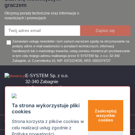
graczem
Otrzymuj porady techniczne oraz informacje o
nowościach i promocjach
Zamawiam usługę newsletter i tym samym wyrażam zgodę na otrzymywanie na
podany adres e-mail wiadomości o poradach technicznych, informacji
handlowych lub o marketingu towarów, usług serwisu montersi.pl i przetwarzanie
w tym celu mojego adresu mailowego przez E-SYSTEM Sp. z o.o. 32-340
Zabagnie, ul. Czarnoleska 10, NIP: 6372224035, KRS: 0001074727
E-SYSTEM Sp. z o.o.
32-340 Zabagnie
ul. Czarnoleska 10
Firma czynna od poniedziałku do piątku w godzinach 8:00 – 17:00
32 644 11 50
Ta strona wykorzystuje pliki
sklep@montersi.pl
cookies
Zaakceptuj
wszystkie
cookies
Strona korzysta z plików cookies w
Wsparcie
celu realizacji usług zgodnie z
Polityką prywatności
.