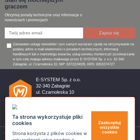
Stań się mocniejszym
graczem
Otrzymuj porady techniczne oraz informacje o
nowościach i promocjach
Zamawiam usługę newsletter i tym samym wyrażam zgodę na otrzymywanie na
podany adres e-mail wiadomości o poradach technicznych, informacji
handlowych lub o marketingu towarów, usług serwisu montersi.pl i przetwarzanie
w tym celu mojego adresu mailowego przez E-SYSTEM Sp. z o.o. 32-340
Zabagnie, ul. Czarnoleska 10, NIP: 6372224035, KRS: 0001074727
E-SYSTEM Sp. z o.o.
32-340 Zabagnie
ul. Czarnoleska 10
Firma czynna od poniedziałku do piątku w godzinach 8:00 –
17:00
32 644 11 50
Ta strona wykorzystuje pliki
sklep@montersi.pl
cookies
Zaakceptuj
wszystkie
cookies
Strona korzysta z plików cookies w
Wsparcie
celu realizacji usług zgodnie z