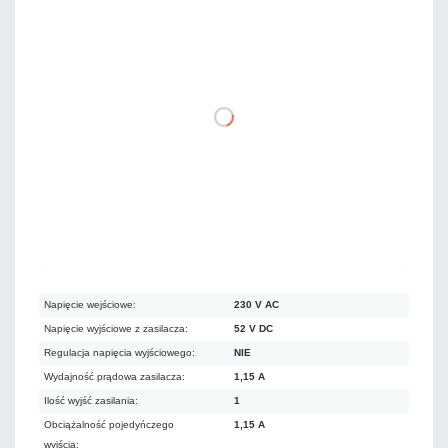
246,00 zł
netto: 200,00 zł
DO KOSZYKA
Na zamówienie
Czas realizacji:
72h
Napięcie wejściowe:
230 V AC
Napięcie wyjściowe z zasilacza:
52 V DC
Regulacja napięcia wyjściowego:
NIE
Wydajność prądowa zasilacza:
1,15 A
Ilość wyjść zasilania:
1
Obciążalność pojedyńczego
1,15 A
wyjścia: