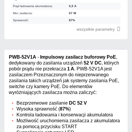
Prąd ładowania akumulatora:
0,5 A
Moc zasilacza:
67 W
Sprawność:
87%
wszystkie parametry
PWB-52V1A
-
Impulsowy zasilacz buforowy PoE
,
dedykowany do zasilania urządzeń
52 V DC
, których
pobór prądu nie przekracza
1 A
. PWB-52V1A jest
zasilaczem Przeznaczonym do nieprzerwanego
zasilania takich urządzeń jak systemy zasilania PoE,
switche czy kamery PoE. Do elementów
wyróżniających zasilacza można zaliczyć:
Bezprzerwowe zasilanie
DC 52 V
Wysoka sprawność (
87%
)
Kontrola ładowania i konserwacji akumulatora
Możliwość uruchomienia zasilacza z akumulatora
za pomocą przycisku START