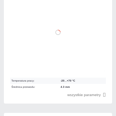
243,54 zł
netto: 198,00 zł
DO KOSZYKA
Na zamówienie
Czas realizacji:
24h
Temperatura pracy:
-20...+70 °C
Średnica przewodu:
4.3 mm
wszystkie parametry