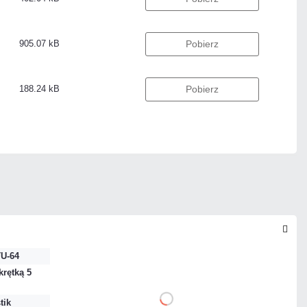
905.07 kB
Pobierz
188.24 kB
Pobierz
TU-64
krętką 5
120,54 zł
DO KOSZYKA
tik