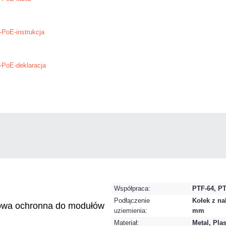
PoE-instrukcja
PoE-deklaracja
Współpraca:
PTF-64, P
Podłączenie
Kołek z na
wa ochronna do modułów
uziemienia:
mm
Materiał:
Metal, Plas