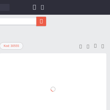
Kod: 30555
928,65 zł
netto: 755,00 zł
DO
KOSZYKA