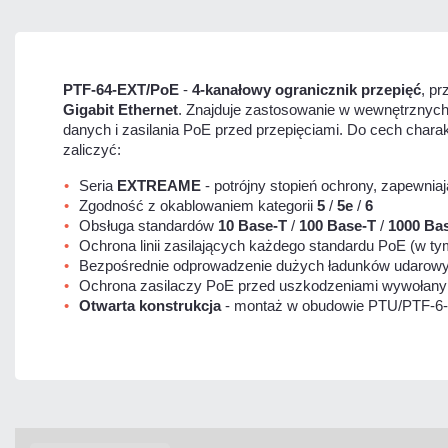
PTF-64-EXT/PoE
-
4-kanałowy ogranicznik przepięć
, p
Gigabit Ethernet
. Znajduje zastosowanie w wewnętrznych s
danych i zasilania PoE przed przepięciami. Do cech cha
zaliczyć:
Seria
EXTREAME
- potrójny stopień ochrony, zapewni
Zgodność z okablowaniem kategorii
5
/
5e
/
6
Obsługa standardów
10 Base-T
/
100 Base-T
/
1000 Ba
Ochrona linii zasilających każdego standardu PoE (w t
Bezpośrednie odprowadzenie dużych ładunków udarowyc
Ochrona zasilaczy PoE przed uszkodzeniami wywołan
Otwarta konstrukcja
- montaż w obudowie PTU/PTF-6