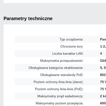
parametry techniczne
Typ urządzenia:
Pan
Chronione tory:
1-2,
Liczba kanałów LAN:
4
Maksymalna przepustowość:
GbE
Obsługiwana kategoria okablowania:
5, 5
Obsługiwane standardy PoE:
802
Poziom ochrony linia-linia (dane):
75 
Poziom ochrony linia-linia (PoE):
75 
Maksymalny prąd wyładowczy:
2 k
Maksymalny poziom przepięcia:
600