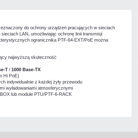
rzeznaczony do ochrony urządzeń pracujących w sieciach
ieciach LAN, umożliwiając ochronę linii transmisji
rakterystycznych ogranicznika PTF-64-EXT/PoE można
ający najwyższą skuteczność
se-T
/
1000 Base-TX
ym Hi PoE)
h indywidualnie z każdej żyły przewodu
ymi wyładowaniami atmosferycznymi
-BOX lub module PTU/PTF-6-RACK