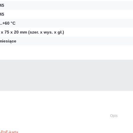
45
45
...+60 °C
 x 75 x 20 mm (szer. x wys. x gł.)
miesiące
Opis
PoE-karta