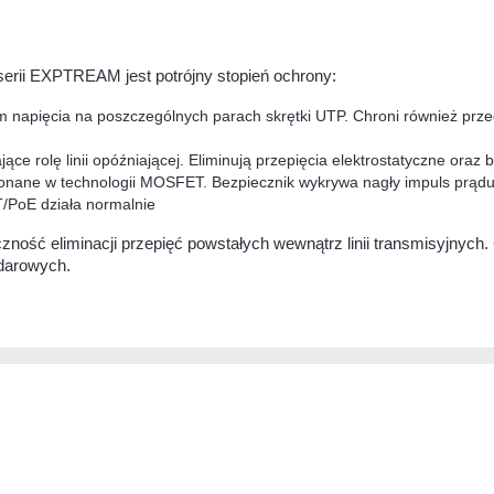
erii EXPTREAM jest potrójny stopień ochrony:
napięcia na poszczególnych parach skrętki UTP. Chroni również przed 
jące rolę linii opóźniającej. Eliminują przepięcia elektrostatyczne o
onane w technologii MOSFET. Bezpiecznik wykrywa nagły impuls prądu i
T/PoE działa normalnie
ość eliminacji przepięć powstałych wewnątrz linii transmisyjnych.
darowych.