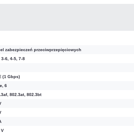
el zabezpieczeń przeciwprzepięciowych
 3-6, 4-5, 7-8
 (1 Gbps)
e, 6
.3af, 802.3at, 802.3bt
V
V
A
 V