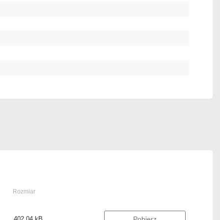
Rozmiar
402.04 kB
Pobierz