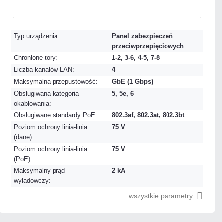
Na zamówienie
Czas realizacji:
72h
Typ urządzenia:
Panel zabezpieczeń
przeciwprzepięciowych
Chronione tory:
1-2, 3-6, 4-5, 7-8
Liczba kanałów LAN:
4
Maksymalna przepustowość:
GbE (1 Gbps)
Obsługiwana kategoria
5, 5e, 6
okablowania:
Obsługiwane standardy PoE:
802.3af, 802.3at, 802.3bt
Poziom ochrony linia-linia
75 V
(dane):
Poziom ochrony linia-linia
75 V
(PoE):
Maksymalny prąd
2 kA
wyładowczy:
wszystkie parametry