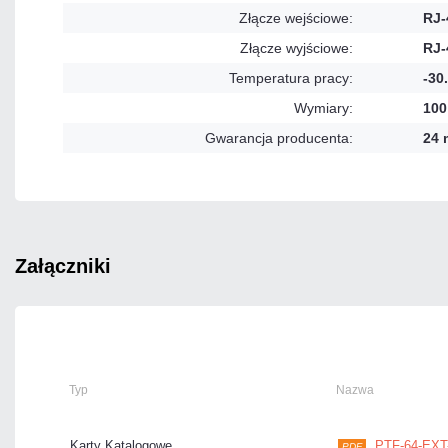
Złącze wejściowe:
RJ-
Złącze wyjściowe:
RJ-
Temperatura pracy:
-30
Wymiary:
100
Gwarancja producenta:
24 
załączniki
Typ
Nazwa
Karty Katalogowe
PTF-64-EXT-
PDF