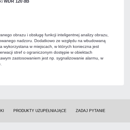
ki
WDR 120 dB
ego obrazu i obsługę funkcji inteligentnej analizy obrazu,
sowanego nadzoru. Dodatkowo ze względu na wbudowaną
a wykorzystana w miejscach, w których konieczna jest
erwacji stref o ograniczonym dostępie w obiektach
kawym zastosowaniem jest np. sygnalizowanie alarmu, w
.
KI
PRODUKTY UZUPEŁNIAJĄCE
ZADAJ PYTANIE