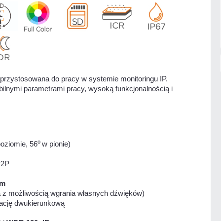
 przystosowana do pracy w systemie monitoringu IP.
ilnymi parametrami pracy, wysoką funkcjonalnością i
o
oziomie, 56
w pionie)
P2P
 m
a z możliwością wgrania własnych dźwięków)
ację dwukierunkową