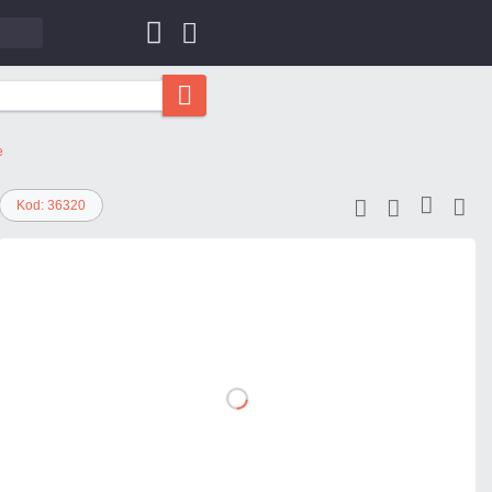
e
Kod: 36320
687,57 zł
netto: 559,00 zł
DO
KOSZYKA