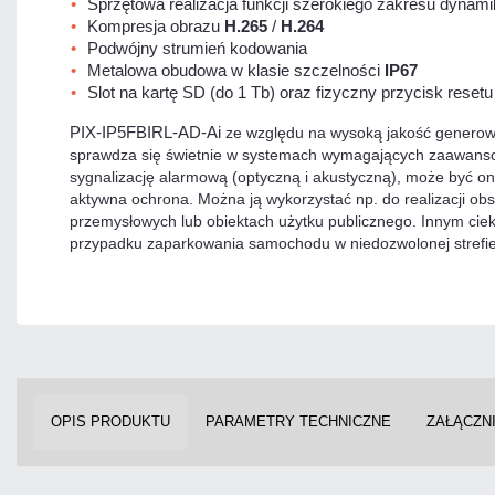
Sprzętowa realizacja funkcji szerokiego zakresu dynami
Kompresja obrazu
H.265
/
H.264
Podwójny strumień kodowania
Metalowa obudowa w klasie szczelności
IP67
Slot na kartę SD (do 1 Tb) oraz fizyczny przycisk resetu
PIX-IP5FBIRL-AD-Ai
ze względu na wysoką jakość generowan
sprawdza się świetnie w systemach wymagających zaawan
sygnalizację alarmową (optyczną i akustyczną), może być on
aktywna ochrona. Można ją wykorzystać np. do realizacji obs
przemysłowych lub obiektach użytku publicznego. Innym cie
przypadku zaparkowania samochodu w niedozwolonej strefie
OPIS PRODUKTU
PARAMETRY TECHNICZNE
ZAŁĄCZNI