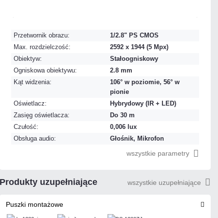
Dużo
Czas realizacji:
24h
Przetwornik obrazu:
1/2.8" PS CMOS
Max. rozdzielczość:
2592 x 1944 (5 Mpx)
Obiektyw:
Stałoogniskowy
Ogniskowa obiektywu:
2.8 mm
Kąt widzenia:
106° w poziomie, 56° w
pionie
Oświetlacz:
Hybrydowy (IR + LED)
Zasięg oświetlacza:
Do 30 m
Czułość:
0,006 lux
Obsługa audio:
Głośnik, Mikrofon
wszystkie parametry
Produkty uzupełniające
wszystkie uzupełniające
Puszki montażowe