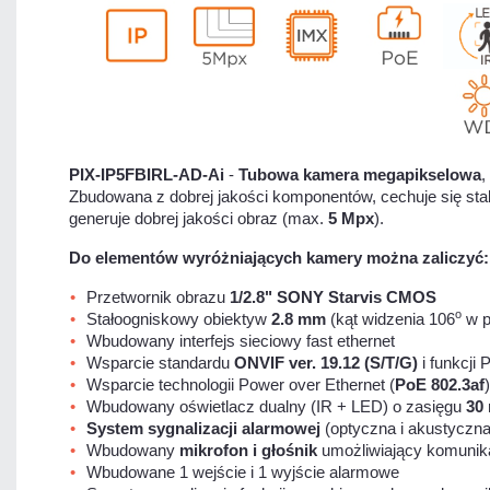
PIX-IP5FBIRL-AD-Ai
-
Tubowa kamera megapikselowa
,
Zbudowana z dobrej jakości komponentów, cechuje się stab
generuje dobrej jakości obraz (max.
5
Mpx
).
Do elementów wyróżniających kamery można zaliczyć:
Przetwornik obrazu
1/2.8" SONY Starvis CMOS
o
Stałoogniskowy obiektyw
2.8 mm
(kąt widzenia 106
w p
Wbudowany interfejs sieciowy fast ethernet
Wsparcie standardu
ONVIF ver. 19.12 (S/T/G)
i funkcji 
Wsparcie technologii Power over Ethernet (
PoE 802.3af
)
Wbudowany oświetlacz dualny (IR + LED) o zasięgu
30
System sygnalizacji alarmowej
(optyczna i akustyczn
Wbudowany
mikrofon i głośnik
umożliwiający komunik
Wbudowane 1 wejście i 1 wyjście alarmowe