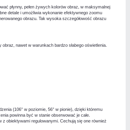
rować płynny, pełen żywych kolorów obraz, w maksymalnej
obne detale i umożliwia wykonanie efektywnego zoomu
enerowanego obrazu. Tak wysoka szczegółowość obrazu
wy obraz, nawet w warunkach bardzo słabego oświetlenia.
zenia (106° w poziomie, 56° w pionie), dzięki któremu
zenia powinna być w stanie obserwować je całe.
w z obiektywami regulowanymi. Cechują się one również