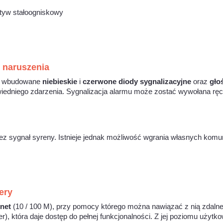
o naruszenia
są wbudowane
niebieskie
i
czerwone diody sygnalizacyjne
oraz
gło
iedniego zdarzenia. Sygnalizacja alarmu może zostać wywołana ręcz
ez sygnał syreny. Istnieje jednak możliwość wgrania własnych kom
ery
rnet
(10 / 100 M), przy pomocy którego można nawiązać z nią zdalne 
orer), która daje dostęp do pełnej funkcjonalności. Z jej poziomu uży