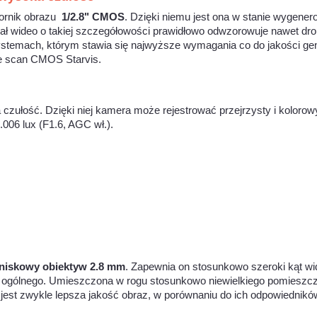
ornik obrazu
1/2.8" CMOS
. Dzięki niemu jest ona w stanie wygene
iał wideo o takiej szczegółowości prawidłowo odwzorowuje nawet dr
ystemach, którym stawia się najwyższe wymagania co do jakości g
ve scan CMOS Starvis.
 czułość. Dzięki niej kamera może rejestrować przejrzysty i koloro
006 lux (F1.6, AGC wł.).
niskowy obiektyw 2.8 mm
. Zapewnia on stosunkowo szeroki kąt wid
ądu ogólnego. Umieszczona w rogu stosunkowo niewielkiego pomieszc
est zwykle lepsza jakość obraz, w porównaniu do ich odpowiednikó