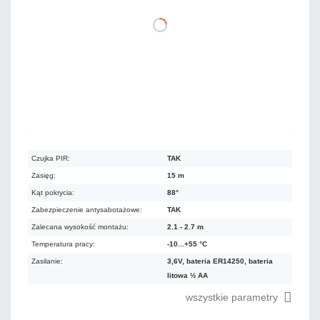
DO KOSZYKA
Na zamówienie
Czas realizacji:
4 dni
Czujka PIR:
TAK
Zasięg:
15 m
Kąt pokrycia:
88°
Zabezpieczenie antysabotażowe:
TAK
Zalecana wysokość montażu:
2.1 - 2.7 m
Temperatura pracy:
-10...+55 °C
Zasilanie:
3,6V, bateria ER14250, bateria
litowa ½ AA
wszystkie parametry