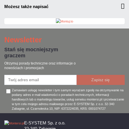
możesz także napisać
Newsletter
Stań się mocniejszym
graczem
Otrzymuj porady techniczne oraz informacje o
nowościach i promocjach
Zamawiam usługę newsletter i tym samym wyrażam zgodę na otrzymywanie na
podany adres e-mail wiadomości o poradach technicznych, informacji
handlowych lub o marketingu towarów, usług serwisu montersi.pl i przetwarzanie
w tym celu mojego adresu mailowego przez E-SYSTEM Sp. z o.o. 32-340
Zabagnie, ul. Czarnoleska 10, NIP: 6372224035, KRS: 0001074727
E-SYSTEM Sp. z o.o.
32-340 Zabagnie