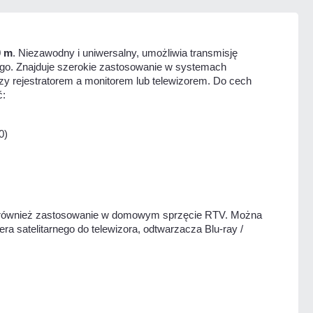
0 m
. Niezawodny i uniwersalny, umożliwia transmisję
ego. Znajduje szerokie zastosowanie w systemach
y rejestratorem a monitorem lub telewizorem. Do cech
ć:
0)
ą również zastosowanie w domowym sprzęcie RTV. Można
ra satelitarnego do telewizora, odtwarzacza Blu-ray /