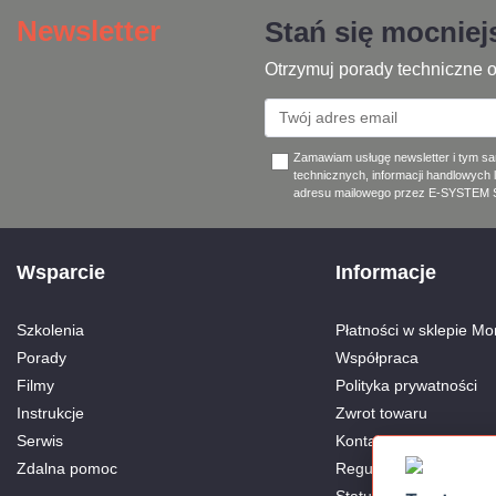
Newsletter
Stań się mocnie
Otrzymuj porady techniczne o
Zamawiam usługę newsletter i tym s
technicznych, informacji handlowych 
adresu mailowego przez E-SYSTEM Sp
Wsparcie
Informacje
Szkolenia
Płatności w sklepie Mon
Porady
Współpraca
Filmy
Polityka prywatności
Instrukcje
Zwrot towaru
Serwis
Kontakt
Zdalna pomoc
Regulamin
Status Aktywnego Part