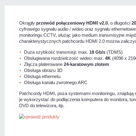
Okrągły
przewód połączeniowy HDMI v2.0
, o długości
2
cyfrowego sygnału audio / wideo oraz sygnału ethernetow
monitoringu CCTV, służąc jako medium transmisyjne międz
charakterystycznych patchcordu HDMI 2.0 można zaliczy
Duża szybkość transmisji: max.
18 Gb/s
(TDMS)
Obsługiwana rozdzielczość wideo: max.
4K
(4096 x 216
Złącza platerowane
24-karatowym złotem
Obsługa obrazu 3D
Obsługa ethernetu
Obsługa kanału zwrotnego ARC
Patchcordy HDMI, poza systemami monitoringu, znajduj
je wykorzystać do podłączenia komputera do monitora, tune
DVD do telewizora, itp.