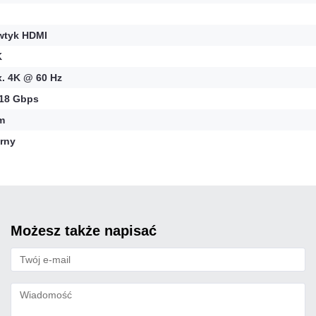
wtyk HDMI
K
. 4K @ 60 Hz
18 Gbps
m
rny
możesz także napisać