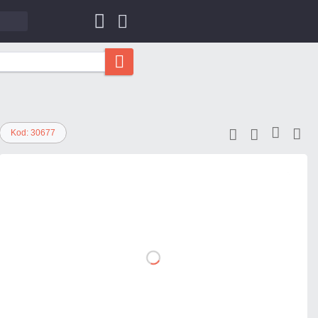
Kod: 30677
281,42 zł
netto: 228,80 zł
DO
KOSZYKA