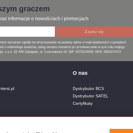
jszym graczem
raz informacje o nowościach i promocjach
amym wyrażam zgodę na otrzymywanie na podany adres e-mail wiadomości o poradach
lub o marketingu towarów, usług serwisu montersi.pl i przetwarzanie w tym celu mojego
. z o.o. 32-340 Zabagnie, ul. Czarnoleska 10, NIP: 6372224035, KRS: 0001074727
O nas
tersi.pl
Dystrybutor BCS
Dystrybutor SATEL
Certyfikaty
nera