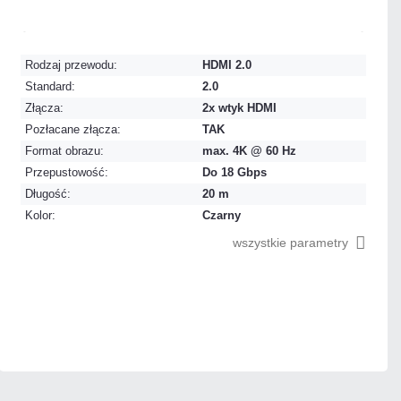
Mało
Czas realizacji:
24h
Rodzaj przewodu:
HDMI 2.0
Standard:
2.0
Złącza:
2x wtyk HDMI
Pozłacane złącza:
TAK
Format obrazu:
max. 4K @ 60 Hz
Przepustowość:
Do 18 Gbps
Długość:
20 m
Kolor:
Czarny
wszystkie parametry