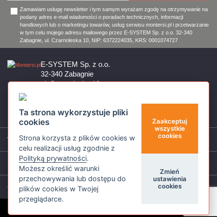
Zamawiam usługę newsletter i tym samym wyrażam zgodę na otrzymywanie na
podany adres e-mail wiadomości o poradach technicznych, informacji
handlowych lub o marketingu towarów, usług serwisu montersi.pl i przetwarzanie
w tym celu mojego adresu mailowego przez E-SYSTEM Sp. z o.o. 32-340
Zabagnie, ul. Czarnoleska 10, NIP: 6372224035, KRS: 0001074727
E-SYSTEM Sp. z o.o.
32-340 Zabagnie
ul. Czarnoleska 10
Firma czynna od poniedziałku do piątku w godzinach 8:00 – 17:00
32 644 11 50
Ta strona wykorzystuje pliki
sklep@montersi.pl
cookies
Zaakceptuj
wszystkie
cookies
Strona korzysta z plików cookies w
Wsparcie
celu realizacji usług zgodnie z
Polityką prywatności
.
Informacje
Możesz określić warunki
Zmień
przechowywania lub dostępu do
ustawienia
cookies
O nas
plików cookies w Twojej
przeglądarce.
© Montersi.pl 2026 Wszystkie prawa zastrzeżone