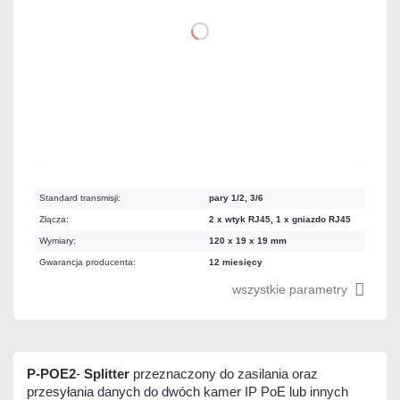
DO KOSZYKA
Dużo
Czas realizacji:
24h
Standard transmisji:
pary 1/2, 3/6
Złącza:
2 x wtyk RJ45, 1 x gniazdo RJ45
Wymiary:
120 x 19 x 19 mm
Gwarancja producenta:
12 miesięcy
wszystkie parametry
P-POE2
-
Splitter
przeznaczony do zasilania oraz
przesyłania danych do dwóch kamer IP PoE lub innych