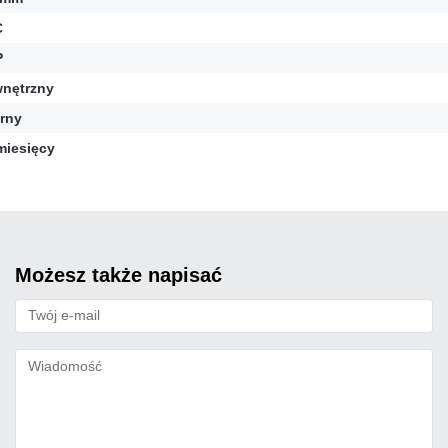
C
P
nętrzny
rny
miesięcy
możesz także napisać