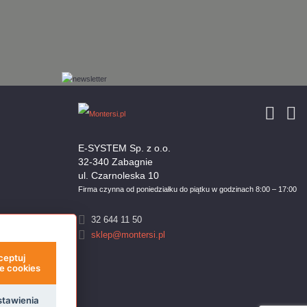
E-SYSTEM Sp. z o.o.
32-340 Zabagnie
ul. Czarnoleska 10
Firma czynna od poniedziałku do piątku w godzinach 8:00 – 17:00
32 644 11 50
sklep@montersi.pl
ceptuj
e cookies
stawienia