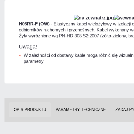
H05RR-F (OW)
- Elastyczny kabel wielożyłowy w izolacj
odbiorników ruchomych i przenośnych. Kabel wykonany wg
Żyły wyróżnione wg PN-HD 308 S2:2007 (żółto-zielony, br
Uwaga!
W zależności od dostawy kable mogą różnić się wizualni
parametry.
OPIS PRODUKTU
PARAMETRY TECHNICZNE
ZADAJ P