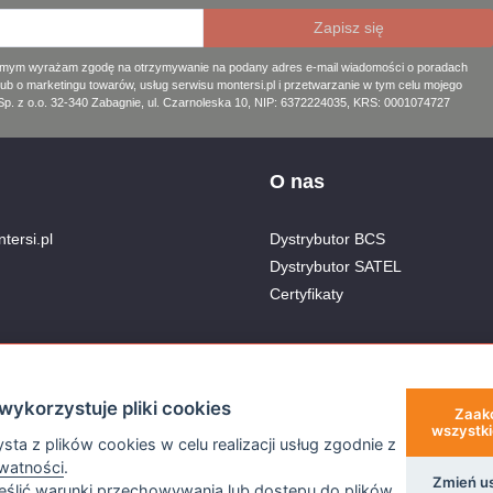
amym wyrażam zgodę na otrzymywanie na podany adres e-mail wiadomości o poradach
lub o marketingu towarów, usług serwisu montersi.pl i przetwarzanie w tym celu mojego
. z o.o. 32-340 Zabagnie, ul. Czarnoleska 10, NIP: 6372224035, KRS: 0001074727
O nas
tersi.pl
Dystrybutor BCS
Dystrybutor SATEL
Certyfikaty
nera
wykorzystuje pliki cookies
Zaak
wszystki
sta z plików cookies w celu realizacji usług zgodnie z
ywatności
.
Zmień u
ślić warunki przechowywania lub dostępu do plików