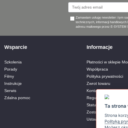
Zamawiam usługę newsletter i tym s
technicznych, informacji handlowych 
adresu mailowego przez E-SYSTEM Sp
Wsparcie
Informacje
Szkolenia
Płatności w sklepie Mon
Porady
Współpraca
Filmy
Polityka prywatności
Instrukcje
Zwrot towaru
Serwis
Kontakt
Zdalna pomoc
Regulamin
Status Aktywnego Part
Ta strona 
Zostań Partnerem
Strona korzy
Ustawienia Cookies
Polityką pr
Możesz okre