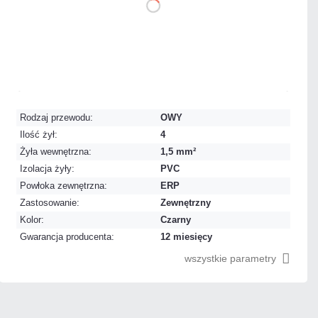
DO
KOSZYKA
Na zamówienie
Czas realizacji:
24h
Rodzaj przewodu:
OWY
Ilość żył:
4
Żyła wewnętrzna:
1,5 mm²
Izolacja żyły:
PVC
Powłoka zewnętrzna:
ERP
Zastosowanie:
Zewnętrzny
Kolor:
Czarny
Gwarancja producenta:
12 miesięcy
wszystkie parametry