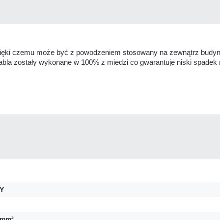
ięki czemu może być z powodzeniem stosowany na zewnątrz budynk
y kabla zostały wykonane w 100% z miedzi co gwarantuje niski spade
Y
 mm²