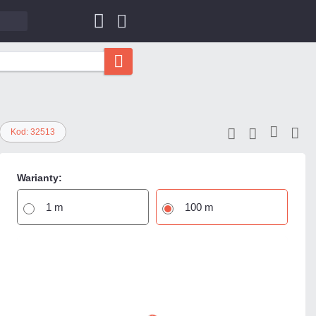
Kod: 32513
Warianty:
1 m
100 m
774,90 zł
netto: 630,00 zł