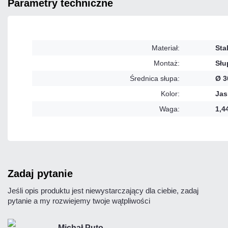
parametry techniczne
Materiał:
Sta
Montaż:
Sł
Średnica słupa:
Ø 3
Kolor:
Jas
Waga:
1,4
zadaj pytanie
Jeśli opis produktu jest niewystarczający dla ciebie, zadaj
pytanie a my rozwiejemy twoje wątpliwości
Michał Puto