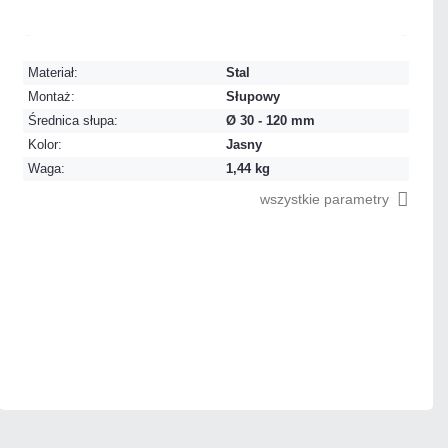
Mało
Czas realizacji:
24h
Materiał:
Stal
Montaż:
Słupowy
Średnica słupa:
Ø 30 - 120 mm
Kolor:
Jasny
Waga:
1,44 kg
wszystkie parametry