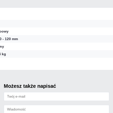
l
upowy
0 - 120 mm
ny
4 kg
możesz także napisać