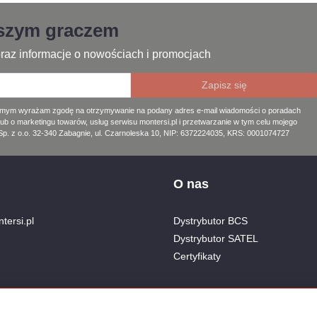
jszym graczem
raz informacje o nowościach i promocjach
amym wyrażam zgodę na otrzymywanie na podany adres e-mail wiadomości o poradach
lub o marketingu towarów, usług serwisu montersi.pl i przetwarzanie w tym celu mojego
. z o.o. 32-340 Zabagnie, ul. Czarnoleska 10, NIP: 6372224035, KRS: 0001074727
O nas
tersi.pl
Dystrybutor BCS
Dystrybutor SATEL
Certyfikaty