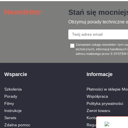
Newsletter
Stań się mocnie
Otrzymuj porady techniczne o
Zamawiam usługę newsletter i tym s
technicznych, informacji handlowych 
adresu mailowego przez E-SYSTEM Sp
Wsparcie
Informacje
Szkolenia
Płatności w sklepie Mon
Porady
Współpraca
Filmy
Polityka prywatności
Instrukcje
Zwrot towaru
Serwis
Kontakt
Zdalna pomoc
Regulamin