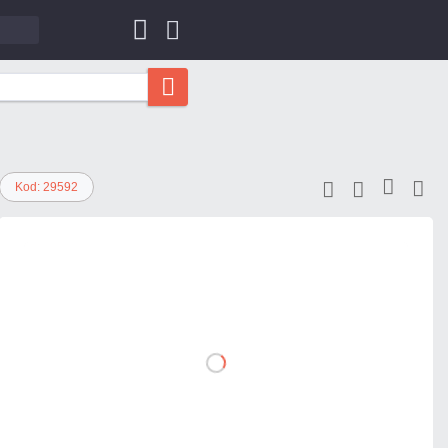
Kod: 29592
79,95 zł
netto: 65,00 zł
DO
KOSZYKA