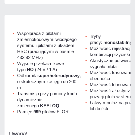
Współpraca z pilotami
Tryby
zmiennokodowymi wiodącego
pracy:
monostabilny
,
systemu i pilotami z układem
Możliwość rejestracji 
HSC (pracującymi w paśmie
kombinacji przycisków
433.92 MHz)
Akustyczne potwierdze
Wyjście przekaźnikowe
sygnału pilota
typu
NO
(24 V / 1 A)
Możliwość kasowania p
Odbiornik
superheterodynowy
,
obecności
o skutecznym zasięgu do 200
Możliwość klonowania 
m
Możliwość akustyczne
Transmisja przy pomocy kodu
pozycji pilota w sterow
dynamicznie
Łatwy montaż na powie
zmiennego
KEELOQ
lub kulistej
Pamięć
999
pilotów FLOR
Uwaga!