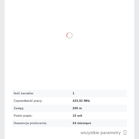
213,36 zł
netto: 173,46 zł
DO KOSZYKA
Mało
Czas realizacji:
24h
Ilość kanałów:
1
Częstotliwość pracy:
433,92 MHz
Zasięg:
200 m
Pobór prądu:
15 mA
Gwarancja producenta:
24 miesiące
wszystkie parametry