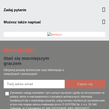
zadaj pytanie
możesz także napisać
Newsletter
Stań się mocniejszym
graczem
Otrzymuj porady techniczne oraz informacje o
nowościach i promocjach
Zamawiam usługę newsletter i tym samym wyrażam zgodę na otrzymywanie na
podany adres e-mail wiadomości o poradach technicznych, informacji
handlowych lub o marketingu towarów, usług serwisu montersi.pl i przetwarzanie
w tym celu mojego adresu mailowego przez E-SYSTEM Sp. z o.o. 32-340
Zabagnie, ul. Czarnoleska 10, NIP: 6372224035, KRS: 0001074727