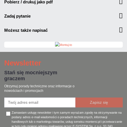
pobierz / drukuj jako pdf
zadaj pytanie
możesz także napisać
Newsletter
Stań się mocniejszym
graczem
Otrzymuj porady techniczne oraz informacje o
nowościach i promocjach
Zamawiam usługę newsletter i tym samym wyrażam zgodę na otrzymywanie na
podany adres e-mail wiadomości o poradach technicznych, informacji
handlowych lub o marketingu towarów, usług serwisu montersi.pl i przetwarzanie
w tym celu mojego adresu mailowego przez E-SYSTEM Sp. z o.o. 32-340