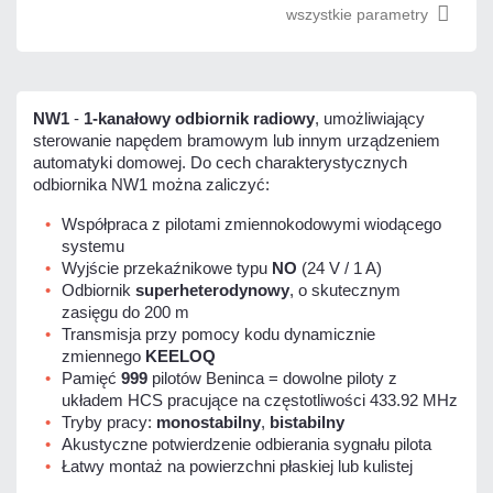
wszystkie parametry
NW1
-
1-kanałowy odbiornik radiowy
, umożliwiający
sterowanie napędem bramowym lub innym urządzeniem
automatyki domowej. Do cech charakterystycznych
odbiornika NW1 można zaliczyć:
Współpraca z pilotami zmiennokodowymi wiodącego
systemu
Wyjście przekaźnikowe typu
NO
(24 V / 1 A)
Odbiornik
superheterodynowy
, o skutecznym
zasięgu do 200 m
Transmisja przy pomocy kodu dynamicznie
zmiennego
KEELOQ
Pamięć
999
pilotów Beninca = dowolne piloty z
układem HCS pracujące na częstotliwości 433.92 MHz
Tryby pracy:
monostabilny
,
bistabilny
Akustyczne potwierdzenie odbierania sygnału pilota
Łatwy montaż na powierzchni płaskiej lub kulistej