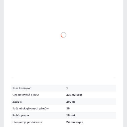
177,39 zł
netto: 144,22 zł
DO KOSZYKA
Na zamówienie
Czas realizacji:
72h
Ilość kanałów:
1
Częstotliwość pracy:
433,92 MHz
Zasięg:
200 m
Ilość obsługiwanych pilotów:
30
Pobór prądu:
10 mA
Gwarancja producenta:
24 miesiące