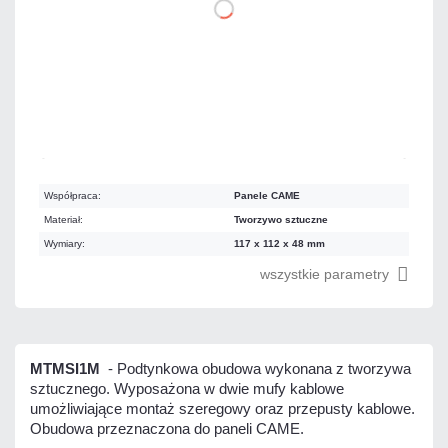
DO KOSZYKA
Na zamówienie
Czas realizacji:
72h
Współpraca:
Panele CAME
Materiał:
Tworzywo sztuczne
Wymiary:
117 x 112 x 48 mm
wszystkie parametry
MTMSI1M
- Podtynkowa obudowa wykonana z tworzywa
sztucznego. Wyposażona w dwie mufy kablowe
umożliwiające montaż szeregowy oraz przepusty kablowe.
Obudowa przeznaczona do paneli CAME.