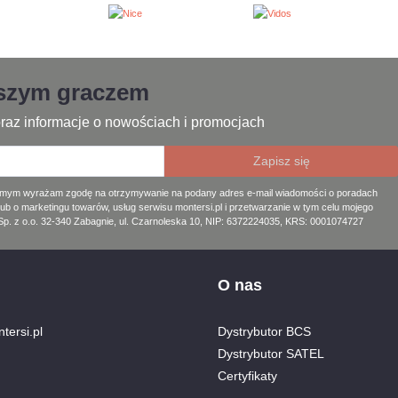
jszym graczem
raz informacje o nowościach i promocjach
amym wyrażam zgodę na otrzymywanie na podany adres e-mail wiadomości o poradach
lub o marketingu towarów, usług serwisu montersi.pl i przetwarzanie w tym celu mojego
. z o.o. 32-340 Zabagnie, ul. Czarnoleska 10, NIP: 6372224035, KRS: 0001074727
O nas
tersi.pl
Dystrybutor BCS
Dystrybutor SATEL
Certyfikaty