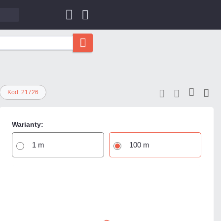
Kod: 21726
Warianty:
1 m
100 m
269,37 zł
netto: 219,00 zł