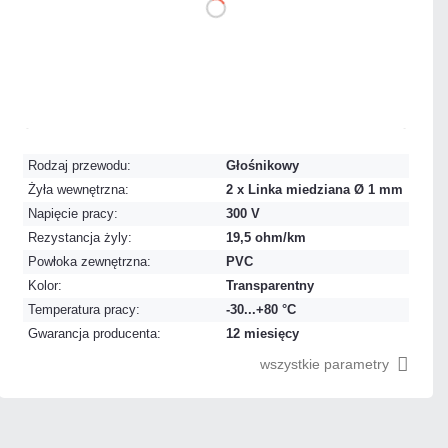
DO
KOSZYKA
Na zamówienie
Czas realizacji:
24h
Rodzaj przewodu:
Głośnikowy
Żyła wewnętrzna:
2 x Linka miedziana Ø 1 mm
Napięcie pracy:
300 V
Rezystancja żyly:
19,5 ohm/km
Powłoka zewnętrzna:
PVC
Kolor:
Transparentny
Temperatura pracy:
-30...+80 °C
Gwarancja producenta:
12 miesięcy
wszystkie parametry