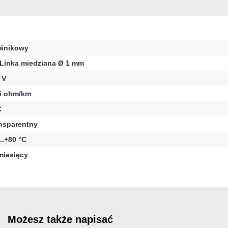
śnikowy
 Linka miedziana Ø 1 mm
 V
5 ohm/km
C
nsparentny
...+80 °C
miesięcy
możesz także napisać