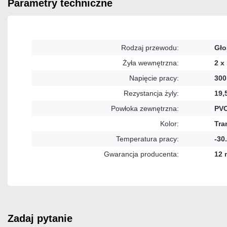
parametry techniczne
Rodzaj przewodu:
Gło
Żyła wewnętrzna:
2 x
Napięcie pracy:
300
Rezystancja żyly:
19,
Powłoka zewnętrzna:
PV
Kolor:
Tra
Temperatura pracy:
-30
Gwarancja producenta:
12 
zadaj pytanie