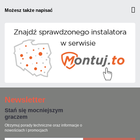
możesz także napisać
Newsletter
Stań się mocniejszym
graczem
Otrzymuj porady techniczne oraz informacje o
nowościach i promocjach