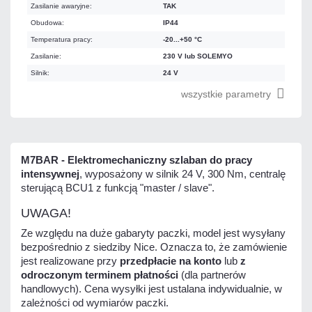
Zasilanie awaryjne:
TAK
Obudowa:
IP44
Temperatura pracy:
-20...+50 °C
Zasilanie:
230 V lub SOLEMYO
Silnik:
24 V
wszystkie parametry
M7BAR - Elektromechaniczny szlaban do pracy
intensywnej
, wyposażony w silnik 24 V, 300 Nm, centralę
sterującą BCU1 z funkcją "master / slave".
UWAGA!
Ze względu na duże gabaryty paczki, model jest wysyłany
bezpośrednio z siedziby Nice. Oznacza to, że zamówienie
jest realizowane przy
przedpłacie na konto
lub
z
odroczonym terminem płatności
(dla partnerów
handlowych). Cena wysyłki jest ustalana indywidualnie, w
zależności od wymiarów paczki.