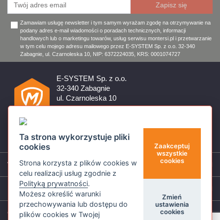
Zamawiam usługę newsletter i tym samym wyrażam zgodę na otrzymywanie na
podany adres e-mail wiadomości o poradach technicznych, informacji
handlowych lub o marketingu towarów, usług serwisu montersi.pl i przetwarzanie
w tym celu mojego adresu mailowego przez E-SYSTEM Sp. z o.o. 32-340
Zabagnie, ul. Czarnoleska 10, NIP: 6372224035, KRS: 0001074727
E-SYSTEM Sp. z o.o.
32-340 Zabagnie
ul. Czarnoleska 10
Firma czynna od poniedziałku do piątku w godzinach 8:00 –
17:00
32 644 11 50
Ta strona wykorzystuje pliki
sklep@montersi.pl
cookies
Zaakceptuj
wszystkie
cookies
Strona korzysta z plików cookies w
Wsparcie
celu realizacji usług zgodnie z
Polityką prywatności
.
Informacje
Możesz określić warunki
Zmień
przechowywania lub dostępu do
ustawienia
cookies
O nas
plików cookies w Twojej