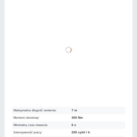
7 195,50 zł
netto: 5 850,00 zł
DO KOSZYKA
Na zamówienie
Czas realizacji:
6 dni
Koszt dostawy 250,00 zł
Maksymalna długość ramienia:
7 m
Moment obrotowy:
300 Nm
Minimalny czas otwarcia:
6 s
Intensywność pracy:
200 cykli / h