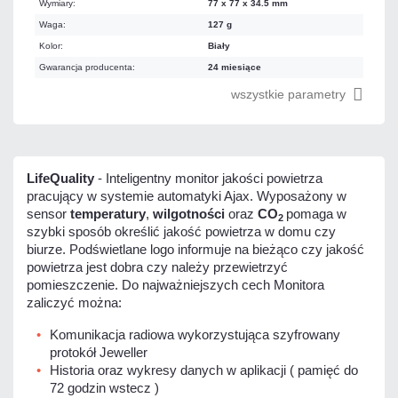
Wymiary:
77 x 77 x 34.5 mm
Waga:
127 g
Kolor:
Biały
Gwarancja producenta:
24 miesiące
wszystkie parametry
LifeQuality
- Inteligentny monitor jakości powietrza
pracujący w systemie automatyki Ajax. Wyposażony w
sensor
temperatury
,
wilgotności
oraz
CO
pomaga w
2
szybki sposób określić jakość powietrza w domu czy
biurze. Podświetlane logo informuje na bieżąco czy jakość
powietrza jest dobra czy należy przewietrzyć
pomieszczenie. Do najważniejszych cech Monitora
zaliczyć można:
Komunikacja radiowa wykorzystująca szyfrowany
protokół Jeweller
Historia oraz wykresy danych w aplikacji ( pamięć do
72 godzin wstecz )