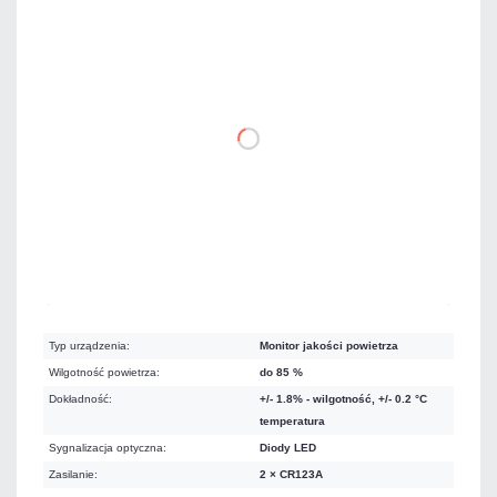
1 394,82 zł
netto: 1 134,00 zł
DO KOSZYKA
Na zamówienie
Czas realizacji:
5 dni
Typ urządzenia:
Monitor jakości powietrza
Wilgotność powietrza:
do 85 %
Dokładność:
+/- 1.8% - wilgotność, +/- 0.2 °C
temperatura
Sygnalizacja optyczna:
Diody LED
Zasilanie:
2 × CR123A