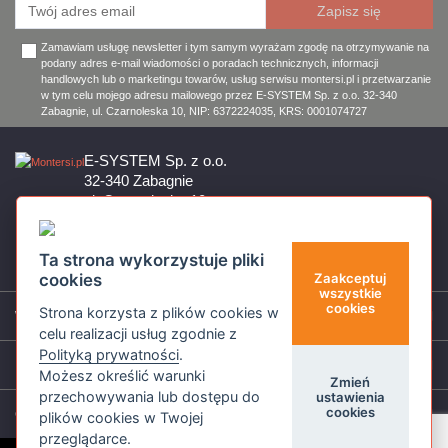
Zamawiam usługę newsletter i tym samym wyrażam zgodę na otrzymywanie na
podany adres e-mail wiadomości o poradach technicznych, informacji
handlowych lub o marketingu towarów, usług serwisu montersi.pl i przetwarzanie
w tym celu mojego adresu mailowego przez E-SYSTEM Sp. z o.o. 32-340
Zabagnie, ul. Czarnoleska 10, NIP: 6372224035, KRS: 0001074727
E-SYSTEM Sp. z o.o.
32-340 Zabagnie
ul. Czarnoleska 10
Firma czynna od poniedziałku do piątku w godzinach 8:00 – 17:00
32 644 11 50
Ta strona wykorzystuje pliki
sklep@montersi.pl
cookies
Zaakceptuj
wszystkie
cookies
Strona korzysta z plików cookies w
Wsparcie
celu realizacji usług zgodnie z
Polityką prywatności
.
Informacje
Możesz określić warunki
Zmień
przechowywania lub dostępu do
ustawienia
cookies
O nas
plików cookies w Twojej
przeglądarce.