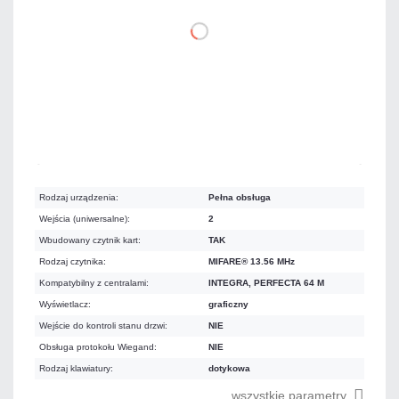
DO KOSZYKA
Dużo
Czas realizacji:
24h
Rodzaj urządzenia:
Pełna obsługa
Wejścia (uniwersalne):
2
Wbudowany czytnik kart:
TAK
Rodzaj czytnika:
MIFARE® 13.56 MHz
Kompatybilny z centralami:
INTEGRA, PERFECTA 64 M
Wyświetlacz:
graficzny
Wejście do kontroli stanu drzwi:
NIE
Obsługa protokołu Wiegand:
NIE
Rodzaj klawiatury:
dotykowa
wszystkie parametry