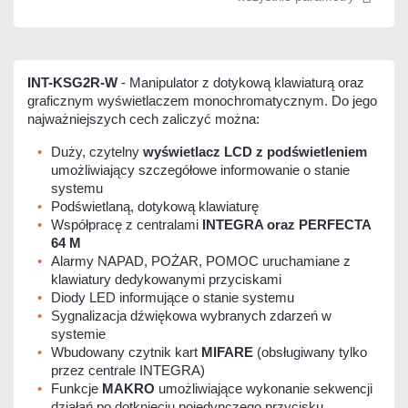
INT-KSG2R-W
- Manipulator z dotykową klawiaturą oraz
graficznym wyświetlaczem monochromatycznym. Do jego
najważniejszych cech zaliczyć można:
Duży, czytelny
wyświetlacz LCD z podświetleniem
umożliwiający szczegółowe informowanie o stanie
systemu
Podświetlaną, dotykową klawiaturę
Współpracę z centralami
INTEGRA oraz PERFECTA
64 M
Alarmy NAPAD, POŻAR, POMOC uruchamiane z
klawiatury dedykowanymi przyciskami
Diody LED informujące o stanie systemu
Sygnalizacja dźwiękowa wybranych zdarzeń w
systemie
Wbudowany czytnik kart
MIFARE
(obsługiwany tylko
przez centrale INTEGRA)
Funkcje
MAKRO
umożliwiające wykonanie sekwencji
działań po dotknięciu pojedynczego przycisku