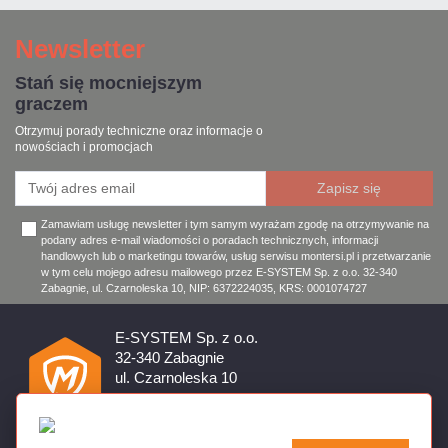
Newsletter
Stań się mocniejszym
graczem
Otrzymuj porady techniczne oraz informacje o
nowościach i promocjach
Zamawiam usługę newsletter i tym samym wyrażam zgodę na otrzymywanie na
podany adres e-mail wiadomości o poradach technicznych, informacji
handlowych lub o marketingu towarów, usług serwisu montersi.pl i przetwarzanie
w tym celu mojego adresu mailowego przez E-SYSTEM Sp. z o.o. 32-340
Zabagnie, ul. Czarnoleska 10, NIP: 6372224035, KRS: 0001074727
E-SYSTEM Sp. z o.o.
32-340 Zabagnie
ul. Czarnoleska 10
Firma czynna od poniedziałku do piątku w godzinach 8:00 –
17:00
32 644 11 50