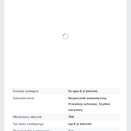
79,95 zł
netto: 65,00 zł
DO KOSZYKA
Mało
Czas realizacji:
24h
Gniazda zasilające:
5x typu E (z bolcem)
Zabezpieczenie:
Bezpiecznik automatyczny,
Przesłony ochronne, Szybkie
warystory
Wbudowany włącznik:
TAK
Typ wtyku zasilającego:
typ E (z bolcem)
Długość kabla zasilającego:
3 m