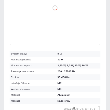
DO KOSZYKA
Na zamówienie
Czas realizacji:
4 dni
System pracy:
8 Ω
Moc maksymalna:
30 W
Moc na zaczepach:
3,75 W, 7,5 W, 15 W, 30 W
Pasmo przenoszenia:
200 - 15000 Hz
Czułość:
95 dB/W/m
Interfejs Ethernet:
NIE
Wejścia alarmowe:
NIE
Materiał:
Aluminium
Montaż:
Naścienny
wszystkie parametry