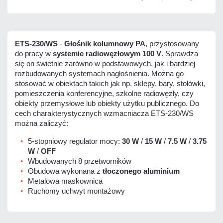
ETS-230/WS
-
Głośnik kolumnowy PA
, przystosowany
do pracy w
systemie radiowęzłowym 100 V
. Sprawdza
się on świetnie zarówno w podstawowych, jak i bardziej
rozbudowanych systemach nagłośnienia. Można go
stosować w obiektach takich jak np. sklepy, bary, stołówki,
pomieszczenia konferencyjne, szkolne radiowęzły, czy
obiekty przemysłowe lub obiekty użytku publicznego. Do
cech charakterystycznych wzmacniacza ETS-230/WS
można zaliczyć:
5-stopniowy regulator mocy:
30 W
/
15 W
/
7.5
W
/
3.75
W
/
OFF
Wbudowanych 8 przetworników
Obudowa wykonana z
tłoczonego aluminium
Metalowa maskownica
Ruchomy uchwyt montażowy