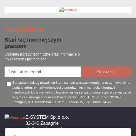
Newsletter
Stań się mocniejszym
graczem
Otrzymuj porady techniczne oraz informacje o
nowościach i promocjach
Zamawiam usługę newsletter i tym samym wyrażam zgodę na otrzymywanie na
podany adres e-mail wiadomości o poradach technicznych, informacji
handlowych lub o marketingu towarów, usług serwisu montersi.pl i przetwarzanie
w tym celu mojego adresu mailowego przez E-SYSTEM Sp. z o.o. 32-340
Zabagnie, ul. Czarnoleska 10, NIP: 6372224035, KRS: 0001074727
E-SYSTEM Sp. z o.o.
32-340 Zabagnie
ul. Czarnoleska 10
Firma czynna od poniedziałku do piątku w godzinach 8:00 – 17:00