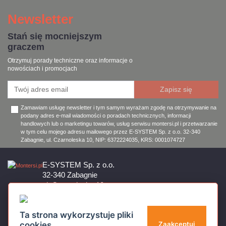
Newsletter
Stań się mocniejszym
graczem
Otrzymuj porady techniczne oraz informacje o
nowościach i promocjach
Zamawiam usługę newsletter i tym samym wyrażam zgodę na otrzymywanie na
podany adres e-mail wiadomości o poradach technicznych, informacji
handlowych lub o marketingu towarów, usług serwisu montersi.pl i przetwarzanie
w tym celu mojego adresu mailowego przez E-SYSTEM Sp. z o.o. 32-340
Zabagnie, ul. Czarnoleska 10, NIP: 6372224035, KRS: 0001074727
E-SYSTEM Sp. z o.o.
32-340 Zabagnie
ul. Czarnoleska 10
Firma czynna od poniedziałku do piątku w godzinach 8:00 – 17:00
32 644 11 50
Ta strona wykorzystuje pliki
sklep@montersi.pl
cookies
Zaakceptuj