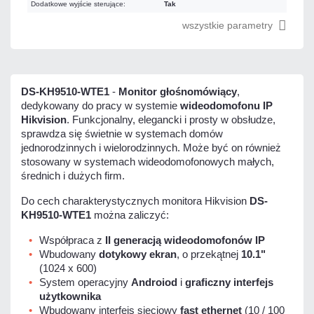
Dodatkowe wyjście sterujące:
Tak
wszystkie parametry
DS-KH9510-WTE1
-
Monitor głośnomówiący
,
dedykowany do pracy w systemie
wideodomofonu IP
Hikvision
. Funkcjonalny, elegancki i prosty w obsłudze,
sprawdza się świetnie w systemach domów
jednorodzinnych i wielorodzinnych. Może być on również
stosowany w systemach wideodomofonowych małych,
średnich i dużych firm.
Do cech charakterystycznych monitora Hikvision
DS-
KH9510-WTE1
można zaliczyć:
Współpraca z
II generacją wideodomofonów IP
Wbudowany
dotykowy ekran
, o przekątnej
10.1"
(1024 x 600)
System operacyjny
Androiod
i
graficzny interfejs
użytkownika
Wbudowany interfejs sieciowy
fast ethernet
(10 / 100