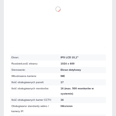
DO KOSZYKA
Dużo
Czas realizacji:
24h
Ekran:
IPS LCD 10,1"
Rozdzielczość ekranu:
1024 x 600
Sterowanie:
Ekran dotykowy
Wbudowana kamera:
NIE
Ilość obsługiwanych paneli:
17
Ilość obsługiwanych monitorów:
16 (max. 500 monitorów w
systemie)
Ilość obsługiwanych kamer CCTV:
16
Obsługiwane standardy wideo /
Hikvision
kamery IP: