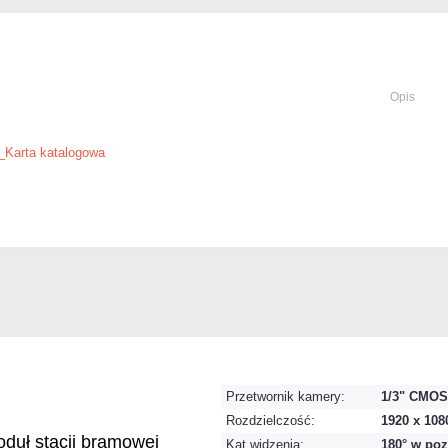
Opis
arta katalogowa
Przetwornik kamery:
1/3" CMOS
Rozdzielczość:
1920 x 108
duł stacji bramowej
Kąt widzenia:
180° w poz