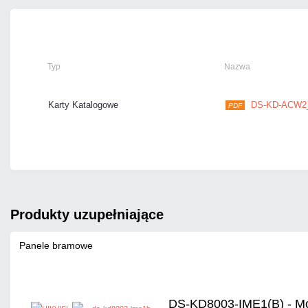
Typ
Nazwa
Karty Katalogowe
DS-KD-ACW2_K
PDF
produkty uzupełniające
Panele bramowe
DS-KD8003-IME1(B) - Mo