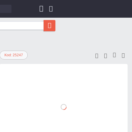
Kod: 25247
530,13 zł
netto: 431,00 zł
DO
KOSZYKA