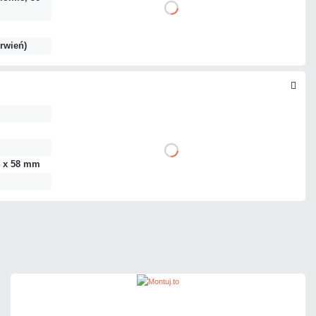
1 271,82 zł
DO KOSZYKA
netto: 1 034,00 zł
rwień)
260,76 zł
DO KOSZYKA
netto: 212,00 zł
4 x 58 mm