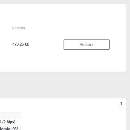
Rozmiar
470.26 kB
Pobierz
0 (2 Mpx)
iomie, 96°