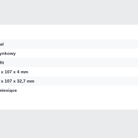
al
tynkowy
fit
 x 107 x 4 mm
 x 107 x 32,7 mm
miesiące