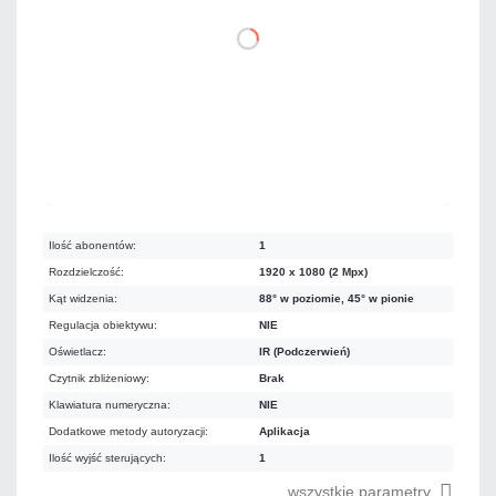
DO KOSZYKA
Mało
Czas realizacji:
24h
Ilość abonentów:
1
Rozdzielczość:
1920 x 1080 (2 Mpx)
Kąt widzenia:
88° w poziomie, 45° w pionie
Regulacja obiektywu:
NIE
Oświetlacz:
IR (Podczerwień)
Czytnik zbliżeniowy:
Brak
Klawiatura numeryczna:
NIE
Dodatkowe metody autoryzacji:
Aplikacja
Ilość wyjść sterujących:
1
wszystkie parametry