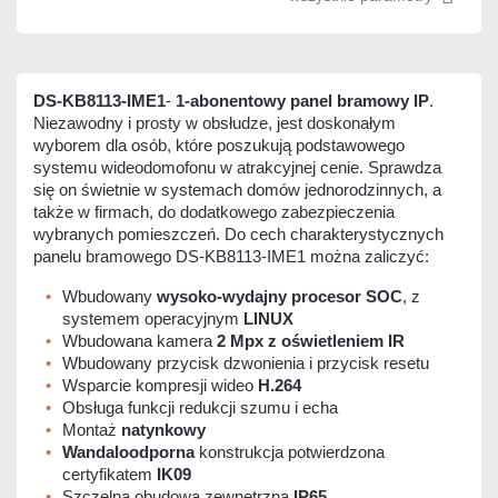
DS-KB8113-IME1
-
1-abonentowy panel bramowy IP
.
Niezawodny i prosty w obsłudze, jest doskonałym
wyborem dla osób, które poszukują podstawowego
systemu wideodomofonu w atrakcyjnej cenie. Sprawdza
się on świetnie w systemach domów jednorodzinnych, a
także w firmach, do dodatkowego zabezpieczenia
wybranych pomieszczeń. Do cech charakterystycznych
panelu bramowego DS-KB8113-IME1 można zaliczyć:
Wbudowany
wysoko-wydajny procesor SOC
, z
systemem operacyjnym
LINUX
Wbudowana kamera
2 Mpx
z oświetleniem IR
Wbudowany przycisk dzwonienia i przycisk resetu
Wsparcie kompresji wideo
H.264
Obsługa funkcji redukcji szumu i echa
Montaż
natynkowy
Wandaloodporna
konstrukcja potwierdzona
certyfikatem
IK09
Szczelna obudowa zewnętrzna
IP65