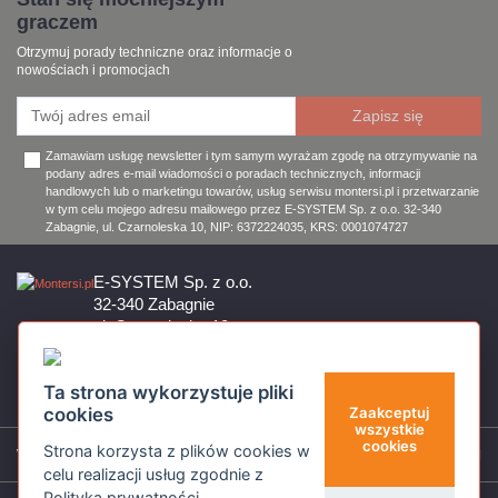
graczem
Otrzymuj porady techniczne oraz informacje o
nowościach i promocjach
Zamawiam usługę newsletter i tym samym wyrażam zgodę na otrzymywanie na
podany adres e-mail wiadomości o poradach technicznych, informacji
handlowych lub o marketingu towarów, usług serwisu montersi.pl i przetwarzanie
w tym celu mojego adresu mailowego przez E-SYSTEM Sp. z o.o. 32-340
Zabagnie, ul. Czarnoleska 10, NIP: 6372224035, KRS: 0001074727
E-SYSTEM Sp. z o.o.
32-340 Zabagnie
ul. Czarnoleska 10
Firma czynna od poniedziałku do piątku w godzinach 8:00 – 17:00
32 644 11 50
Ta strona wykorzystuje pliki
sklep@montersi.pl
cookies
Zaakceptuj
wszystkie
cookies
Strona korzysta z plików cookies w
Wsparcie
celu realizacji usług zgodnie z
Polityką prywatności
.