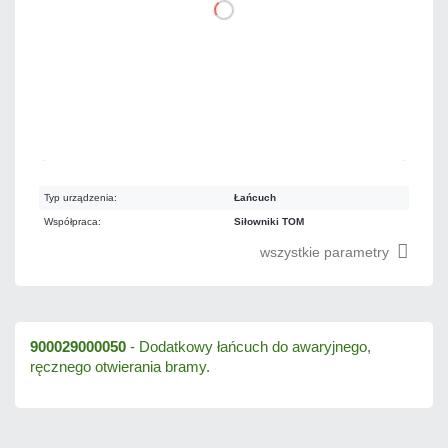
DO KOSZYKA
Na zamówienie
Czas realizacji:
6 dni
Typ urządzenia:
Łańcuch
Współpraca:
Siłowniki TOM
wszystkie parametry
900029000050
 - 
Dodatkowy łańcuch do awaryjnego, 
ręcznego otwierania bramy.