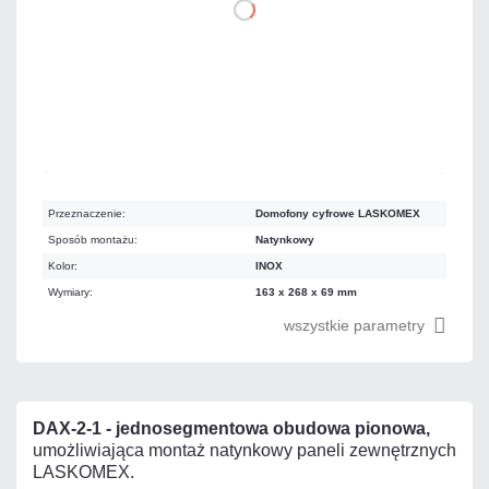
DO KOSZYKA
Dużo
Czas realizacji:
24h
Przeznaczenie:
Domofony cyfrowe LASKOMEX
Sposób montażu:
Natynkowy
Kolor:
INOX
Wymiary:
163 x 268 x 69 mm
wszystkie parametry
DAX-2-1 - jednosegmentowa obudowa pionowa,
umożliwiająca montaż natynkowy paneli zewnętrznych
LASKOMEX.