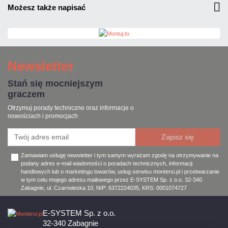
możesz także napisać
Newsletter
Stań się mocniejszym
graczem
Otrzymuj porady techniczne oraz informacje o
nowościach i promocjach
Zamawiam usługę newsletter i tym samym wyrażam zgodę na otrzymywanie na
podany adres e-mail wiadomości o poradach technicznych, informacji
handlowych lub o marketingu towarów, usług serwisu montersi.pl i przetwarzanie
w tym celu mojego adresu mailowego przez E-SYSTEM Sp. z o.o. 32-340
Zabagnie, ul. Czarnoleska 10, NIP: 6372224035, KRS: 0001074727
E-SYSTEM Sp. z o.o.
32-340 Zabagnie