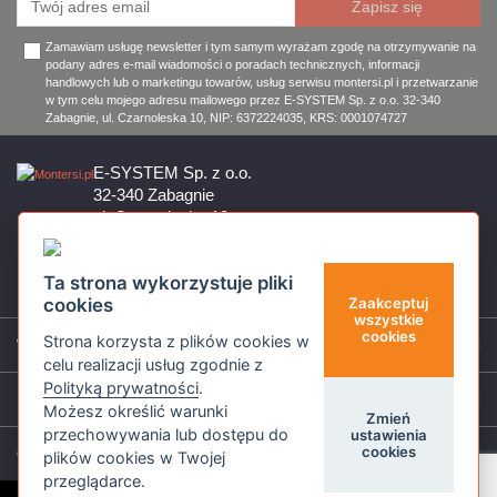
Zamawiam usługę newsletter i tym samym wyrażam zgodę na otrzymywanie na
podany adres e-mail wiadomości o poradach technicznych, informacji
handlowych lub o marketingu towarów, usług serwisu montersi.pl i przetwarzanie
w tym celu mojego adresu mailowego przez E-SYSTEM Sp. z o.o. 32-340
Zabagnie, ul. Czarnoleska 10, NIP: 6372224035, KRS: 0001074727
E-SYSTEM Sp. z o.o.
32-340 Zabagnie
ul. Czarnoleska 10
Firma czynna od poniedziałku do piątku w godzinach 8:00 – 17:00
32 644 11 50
Ta strona wykorzystuje pliki
sklep@montersi.pl
cookies
Zaakceptuj
wszystkie
cookies
Strona korzysta z plików cookies w
Wsparcie
celu realizacji usług zgodnie z
Polityką prywatności
.
Informacje
Możesz określić warunki
Zmień
przechowywania lub dostępu do
ustawienia
cookies
O nas
plików cookies w Twojej
przeglądarce.