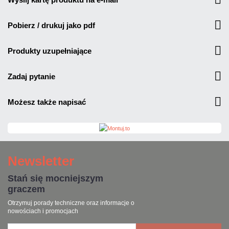
pobierz / drukuj jako pdf
produkty uzupełniające
zadaj pytanie
możesz także napisać
Newsletter
Stań się mocniejszym
graczem
Otrzymuj porady techniczne oraz informacje o
nowościach i promocjach