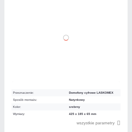
110,70 zł
netto: 90,00 zł
DO KOSZYKA
Dużo
Czas realizacji:
24h
Przeznaczenie:
Domofony cyfrowe LASKOMEX
Sposób montażu:
Natynkowy
Kolor:
srebrny
Wymiary:
425 x 185 x 65 mm
wszystkie parametry